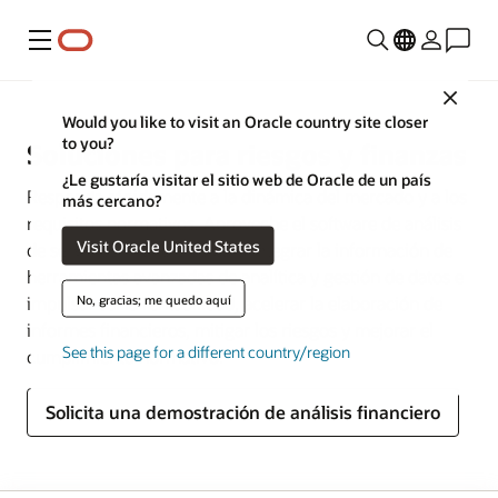
Menú
Close
Would you like to visit an Oracle country site closer
to you?
Soluciones para riesgos y finanzas
¿Le gustaría visitar el sitio web de Oracle de un país
Responda rápidamente a la dinámica del mercado y a los
más cercano?
requisitos normativos. Aproveche el software de análisis
Visit Oracle United States
de servicios financieros para integrar la información de
herramientas avanzadas de analítica y gestión de datos e
No, gracias; me quedo aquí
impulsar así la rentabilidad, acelerar la elaboración de
informes financieros, mitigar los riesgos y mejorar el
See this page for a different country/region
cumplimiento normativo.
Solicita una demostración de análisis financiero