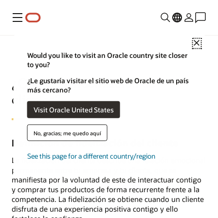
Menú
Close
Would you like to visit an Oracle country site closer
to you?
¿Qué es la fidelización de
¿Le gustaría visitar el sitio web de Oracle de un país
más cercano?
clientes?
Visit Oracle United States
No, gracias; me quedo aquí
Definición de fidelización del cliente
See this page for a different country/region
La fidelización del cliente describe una relación emocional
permanente entre tu empresa y tu cliente, que se
manifiesta por la voluntad de este de interactuar contigo
y comprar tus productos de forma recurrente frente a la
competencia. La fidelización se obtiene cuando un cliente
disfruta de una experiencia positiva contigo y ello