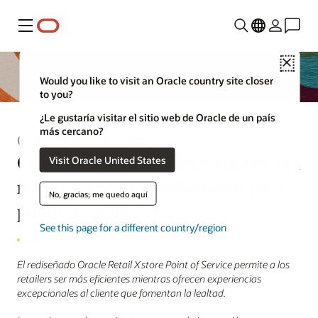
Menú
Close
Would you like to visit an Oracle country site closer
to you?
¿Le gustaría visitar el sitio web de Oracle de un país
más cercano?
Comunicado de prensa
Oracle impulsa las operaciones del
Visit Oracle United States
retail con nuevas soluciones para
No, gracias; me quedo aquí
punto de venta
See this page for a different country/region
El rediseñado Oracle Retail Xstore Point of Service permite a los
retailers ser más eficientes mientras ofrecen experiencias
excepcionales al cliente que fomentan la lealtad.