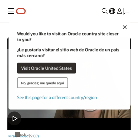
Menú
Close
Would you like to visit an Oracle country site closer
to you?
¿Le gustaría visitar el sitio web de Oracle de un país
más cercano?
Visit Oracle United States
No, gracias; me quedo aquí
See this page for a different country/region
Industrias
Mira el video (2:07)