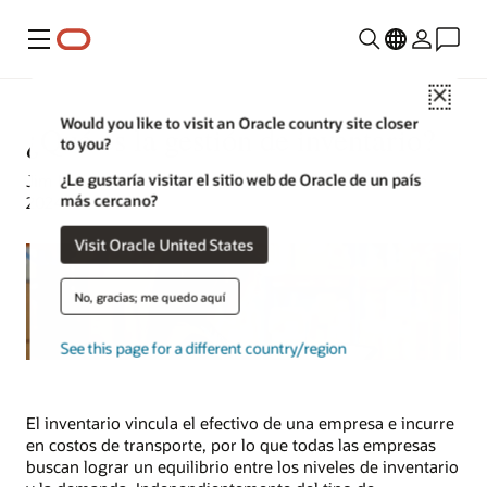
Menú
Close
Would you like to visit an Oracle country site closer
¿Qué es la gestión de inventario?
to you?
¿Le gustaría visitar el sitio web de Oracle de un país
Jim Hearson | Estratega de contenidos | 6 de junio de
más cercano?
2024
Visit Oracle United States
No, gracias; me quedo aquí
See this page for a different country/region
El inventario vincula el efectivo de una empresa e incurre
en costos de transporte, por lo que todas las empresas
buscan lograr un equilibrio entre los niveles de inventario