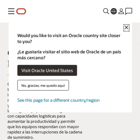
Menú
Close
Would you like to visit an Oracle country site closer
to you?
Oracle Fusion Cloud
¿Le gustaría visitar el sitio web de Oracle de un país
más cercano?
Logistics
Visit Oracle United States
Oracle Fusion Cloud Logistics gestiona el
No, gracias; me quedo aquí
transporte de carga, el comercio
internacional y la distribución para
See this page for a different country/region
mejorar el cumplimiento de los pedidos
y reducir los costos logísticos. Combina
IA integrada y aplicaciones agénticas
con capacidades logísticas para
aumentar la productividad y permitir
que los equipos respondan con mayor
rapidez a las interrupciones de la cadena
de suministro.