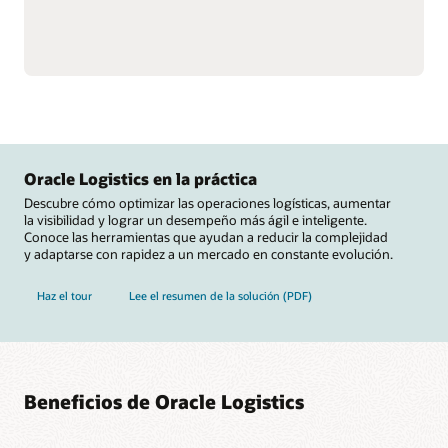
cumplimiento, como
operaciones del almacén
cross-docking y
mediante la integración
asignación por flujo,
con equipos de
además de servicios de
manipulación de
valor agregado como
materiales, como robots
etiquetado, rotulado y
móviles autónomos,
conformación de kits.
vehículos guiados
Evita faltantes de materias
automáticamente (AGV),
primas que afectan la
transportadores, sistemas
fabricación y controla el
de clasificación, carruseles
inventario mediante
y balanzas.
Oracle Logistics en la práctica
Descubre cómo optimizar las operaciones logísticas, aumentar
la visibilidad y lograr un desempeño más ágil e inteligente.
Conoce las herramientas que ayudan a reducir la complejidad
y adaptarse con rapidez a un mercado en constante evolución.
Haz el tour
Lee el resumen de la solución (PDF)
Beneficios de Oracle Logistics