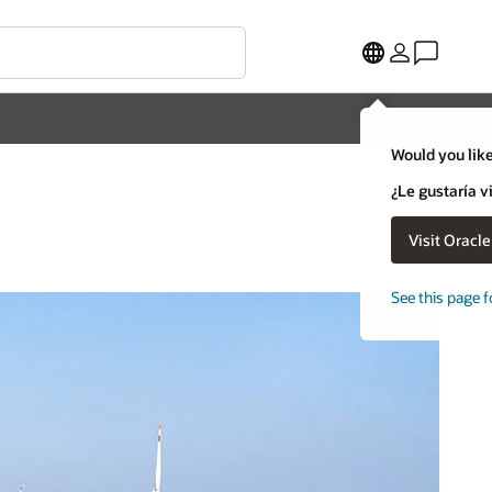
Would you like
¿Le gustaría v
Visit Oracl
See this page f