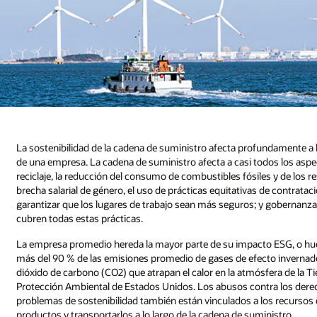
La sostenibilidad de la cadena de suministro afecta profundamente a 
de una empresa. La cadena de suministro afecta a casi todos los aspect
reciclaje, la reducción del consumo de combustibles fósiles y de los re
brecha salarial de género, el uso de prácticas equitativas de contrat
garantizar que los lugares de trabajo sean más seguros; y gobernanza
cubren todas estas prácticas.
La empresa promedio hereda la mayor parte de su impacto ESG, o huel
más del 90 % de las emisiones promedio de gases de efecto invernad
dióxido de carbono (CO2) que atrapan el calor en la atmósfera de la 
Protección Ambiental de Estados Unidos. Los abusos contra los dere
problemas de sostenibilidad también están vinculados a los recursos q
productos y transportarlos a lo largo de la cadena de suministro.