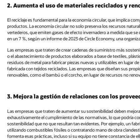
2. Aumenta el uso de materiales reciclados y ren
El reciclaje es fundamental para la economía circular, que implica compa
productos. La economía circular no solo preserva los recursos natural
vertederos, que emiten gases de efecto invernadero a medida que se 
en un 7 %, según un informe de 2023 de Circle Economy, una organiza
Las empresas que traten de crear cadenas de suministro más sostenib
o el abastecimiento de productos elaborados a base de textiles, plásti
residuos de metal para fabricar piezas nuevas y utilizables en lugar d
fabricada con tejidos reciclados. Las empresas que diseñan sus prop
renovables, como el bambú o el corcho, en lugar de recursos no renov
3. Mejora la gestión de relaciones con los prove
Las empresas que traten de aumentar su sostenibilidad deben mejorar 
exhaustivamente el cumplimiento de las normativas, lo que podría con
sostenibilidad que no que resultan tan evidentes. Por ejemplo, un fab
utilizando combustibles fósiles o contratando mano de obra clandestina
fomenta esas prácticas, incluso si su equipo no tiene constancia de ell