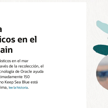
a
cos en el
ain
ásticos en el mar
vés de la recolección, el
 tecnología de Oracle ayuda
oximadamente 150
ómo Keep Sea Blue está
prima,
.
lee la historia