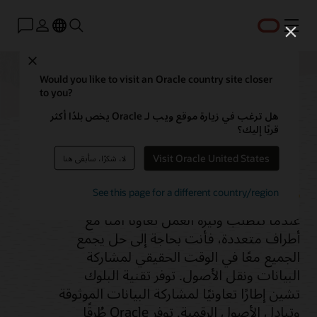
القائمة
Close
Would you like to visit an Oracle country site closer
to you?
قاعدة بيانات Oracle
هل ترغب في زيارة موقع ويب لـ Oracle يخص بلدًا أكثر
قربًا إليك؟
المتسلسلة
Visit Oracle United States
لا، شكرًا، سأبقى هنا
See this page for a different country/region
عندما تتطلب وتيرة العمل تعاونًا آمنًا مع
أطراف متعددة، فأنت بحاجة إلى حل يجمع
الجميع معًا في الوقت الحقيقي لمشاركة
البيانات ونقل الأصول. توفر تقنية البلوك
تشين إطارًا تعاونيًا لمشاركة البيانات الموثوقة
وتبادل الأصول الرقمية. توفر Oracle طُرقًا