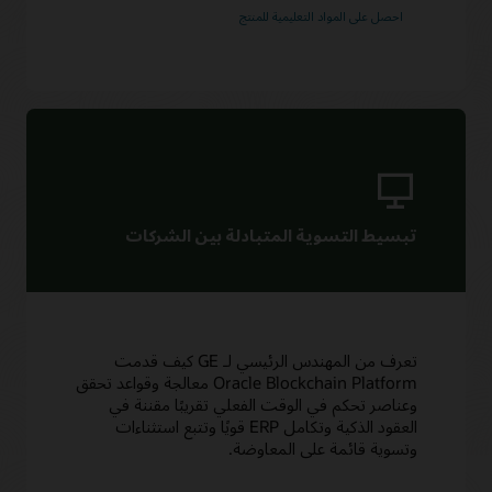
احصل على المواد التعليمية للمنتج
سياسات وممارسات الدعم
دليل أساسيات تقنية Blockchain للمؤسسات - يناير 2019
(PDF)
تشغيل Oracle للخدمات
الخدمات
خدمات ترحيل سحابة Oracle Soar
الاستشارات
ابحث عن شريك
تبسيط التسوية المتبادلة بين الشركات
تعرف من المهندس الرئيسي لـ GE كيف قدمت
Oracle Blockchain Platform معالجة وقواعد تحقق
وعناصر تحكم في الوقت الفعلي تقريبًا مقننة في
العقود الذكية وتكامل ERP قويًا وتتبع استثناءات
وتسوية قائمة على المعاوضة.