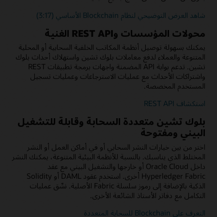
شاهد العرض التوضيحي لنظام Blockchain الأساسي (3:17)
محولات المؤسسات وREST API الغنية
يمكنك بسهولة توصيل أنظمة المكاتب الخلفية السحابية أو المحلية
المتنوعة والعملاء لدفع معاملات بلوك تشين واستهلاك أحداث بلوك
تشين. تدعم بوابة API المضمنة واجهات برمجة تطبيقات REST
واشتراكات الأحداث مع عمليات الاسترجاعات وعمليات تسجيل
المستخدم المخصصة.
استكشاف REST API
بلوك تشين متعددة السحابة وقابلة للتشغيل
البيني ومفتوحة
اختر من بين خيارات النشر السحابي أو في أماكن العمل أو النشر
المختلط الذي يناسبك. بالنسبة للأنظمة البيئية المتنوعة، يمكنك النشر
داخل Oracle Cloud أو خارجها والتشغيل البيني مع عقد
Hyperledger Fabric أخرى. استخدم عقود DAML أو Solidity
الذكية بالإضافة إلى رموز سلسلة Fabric الأصلية. نسِّق عمليات
التكامل مع دفاتر الأستاذ الشائعة الأخرى.
التعرف على Blockchain للسحابة المتعددة