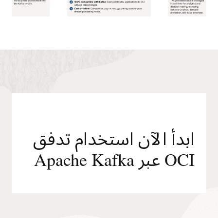
يوفر
المخطط
نظرة
عامة
على
تدفق
OCI
باستخدام
Apache
Kafka،
ما
يعرض
ابدأ الآن استخدام تدفق
التدفق
من
OCI عبر Apache Kafka
إدخال
البيانات
إلى
حالات
الاستخدام.
إدخال