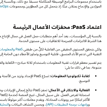
باستخدام مجموعات البرامج الوسيطة المتكاملة مسبقًا. مع ذلك، وبالنسبة إلى
المورّدين والإدماج يمثلان عبئًا، إذ يتحمل كل من المطوّرين ومجموعات
evOps
اعتماد PaaS: محفزات الأعمال الرئيسة
بالنسبة إلى المؤسسات، يعد أحد أهم متطلبات حمل العمل في مجال الإنتاج هو 
هذا الشرط الالتزامات الصريحة للاتفاقيات على مستوى الخدمة.
ولكي يتحقق المستوى الحقيقي من الفاعلية لكلٍّ من طبقتي
PaaS والمعلومات كخدمة (IaaS)
التقنية التي تدعم الأداء المتسق، قابلية التوسيع وتجاوز الأخطاء دون الحاجة إ
متنوعة، بما في ذلك ما يلي:
كفاءة تكنولوجيا المعلومات:
تسرّع PaaS الإمداد وتزيد من 
التوسيع.
الفعالية والابتكار في الأعمال:
تحفز PaaS نتائج إجمالي الإي
الأكثر ابتكارًا عبر روبوتات المحادثة، ويقدم معاملات أكثر موثوقًا باست
و
واجهات برمجة التطبيقات (API)
، ويحسن اكتشاف البيانات و
التحليل