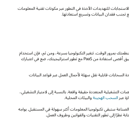
ا تسرع الاستجابات للتهديدات الآخذة في التطور عبر مكونات تقنية المعلومات
جنب فقدان البيانات وتسريع استعادتها.
ر كيف ستتطور منظمتك بمرور الوقت. تتغير التكنولوجيا بسرعة، ومن ثم، فإن استخدام
الحلول التي توفر أقصى قدر من المرونة يضع منظمتك في وضع أفضلية. لتحقيق أقصى استفادة من PaaS مع تطور استراتيجيتك، ضع في اعتبارك
تراتيجية PaaS متعددة السحابات قابلية نقل سهلة لأحمال العمل عبر قواعد البيانات
صات التشغيلية المتعددة حقيقة واقعة. بالنسبة إلى لامتياز التشغيلي،
رة عبر
السحب الهجينة
والبيئات المحلية.
 معايير الصناعة ستبقي تكنولوجيا المعلومات أكثر سهولة في المستقبل. يواجه
ابة نظرًا إلى تطور التقنيات والقوانين وظروف العمل.