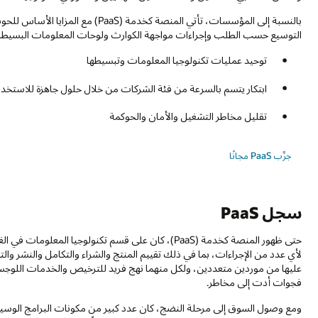
بالنسبة إلى المؤسسات، تأتي المنصة كخ
التوسيع حسب الطلب وإجراءات مواجهة الكوارث ولوحات المعلومات البسيطة لت
توحيد عمليات تكنولوجيا المعلومات وتبسيطها
ابتكار يتسم بالسرعة من فئة الشركات من خلال حلول جاهزة للاستخدا
تقليل مخاطر التشغيل والأمان والحوكمة
جرِّب PaaS مجانًا‬
سجل PaaS
حتى ظهور المنصة كخدمة (PaaS)، كان على قسم تكنولوجيا 
لأي عدد من الإجراءات، بما في ذلك تقييم المنتج والشراء والتكامل والنشر وال
عليها من موردين متعددين، ولكل منهما نهج فريد للترخيص والخدمات اللوجستية 
فجوات أدت إلى مخاطر.
ومع وصول السوق إلى مرحلة النضج، كان عدد كبير من مكونات البرامج الوسيطة