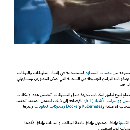
خدمات السحابة
المستخدمة في إنشاء التطبيقات والبيانات
في مكان العمل أو في السحابة. توفر PaaS البنية التحتية ومكونات البرامج الوسيطة في السحابة التي تمكن المطورين ومسؤولي
ارتها.
مكونات لغة برمجة جاهزة للاستخدام تتيح تطوير إمكانات جديدة داخل التطبيقات. تتضمن هذه الإمكانات
تشين
و
وإنترنت الأشياء (IoT)
. بالإضافة إلى ذلك، تتضمن المنصة كخدمة
Kubernetes
و
Docker ومحركات الحاويات
وغيرها
الكبيرة
وإدارة المحتوى وإدارة قاعدة البيانات والبيانات وإدارة الأنظمة
علومات المتخصصين.