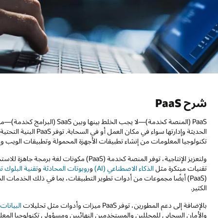
شرح PaaS
PaaS (المنصة كخدمة)—لا يجب الخلط بينها وبين SaaS (البرامج كخدمة)—مجموعة من
الحديثة وإدارتها سواء 
تكنولوجيا المعلومات من إنشاء تطبيقات الأجهزة المحمولة وتطبيقات الويب وإد
ولتعزيز الإنتاجية، توفر المنصة كخدمة (PaaS) 
تقنيات مبتكرة مثل
الذكاء الاصطناعي (AI)
و
روبوتات المحادثة
و
تقنية البلوك 
(PaaS) أيضًا مجموعات من أدوات تطوير التطبيقات، بما في ذلك الخدمات السحابية الأصلية و
الكثير.
بالإضافة إلى دعم المطورين، توفر PaaS ميزات وأدوات مثل تحليلات
البيانات 
والأمان السحابي للمحللين والمستخدمين النهائيين ومسؤولي تكنولوجيا الم