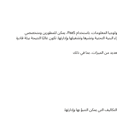
تواجه العديد من المنظمات ضغطًا متزايدًا لتسريع الابتكار مع تقليل تكاليف تكنولوجيا المعلومات. باستخدام PaaS، يمكن للمطورين ومتخصصي
نية التحتية ونشرها وتشغيلها وإدارتها. تكون غالبًا النتيجة بيئة قادرة