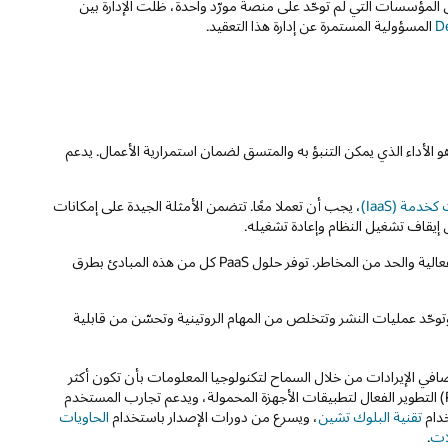
 المؤسسات التي لم توحّد على منصة مورّد واحدة، ظلت الإدارة بين
D
المسؤولية المستمرة عن إدارة هذا التعقيد.
الأداء الذي يمكن التنبؤ به والمتسق لضمان استمرارية الأعمال. يدعم
، يجب أن تعملا معًا. تتضمن الأمثلة الجيدة على إمكانات
لى إيقاف تشغيل النظام وإعادة تشغيله.
يتم تفسير معظم قرارات تقنية المعلومات باستخدام ثلاثة مبادئ—الكفاءة والفعالية والحد من المخاطر. توفر حلول PaaS كل من هذه المبادئ بطرق
الأتمتة وتوحّد عمليات النشر وتتخلص من المهام الروتينية وتحسّن من قابلية
رادات وصافي الإيرادات من خلال السماح لتكنولوجيا المعلومات بأن تكون أكثر
استجابة لفرص العمل. على سبيل المثال، تتيح المنصة كخدمة (PaaS) التطوير الفعال لتطبيقات الأجهزة المحمولة، ويدعم تجارب المستخدم
خدام
تقنية البلوك تشين
، ويسرع من دورات الإصدار باستخدام
الحاويات
ات
.