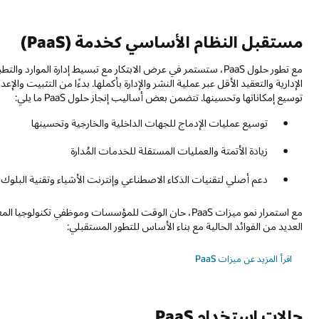
مستقبل النظام الأساسي كخدمة (PaaS)
مع تطور حلول PaaS، ستستمر في عرض الابتكار مع تبسيط إدارة الم
توسيع إمكاناتها وتحسينها. تتضمن بعض أساليب إنجاز حلول PaaS ما يلي:
توسيع عمليات الإدماج للجهات الداخلية والخارجية وتحسينها
زيادة الأتمتة والعمليات المستقلة للخدمات المُدارة
دعم أصلي لتقنيات الذكاء الاصطناعي وإنترنت الأشياء وتقنية البلوك
مع استمرار نمو ميزات PaaS، حان الوقت للمؤسسات وموظفي
العديد من الفوائد الحالية مع بناء الأساس للتطور المستقبلي:
اقرأ المزيد عن ميزات PaaS
حالات استخدام PaaS