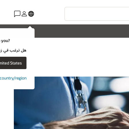
o you?
هل ترغب في زيارة موقع ويب لـ e
nited States
t country/region