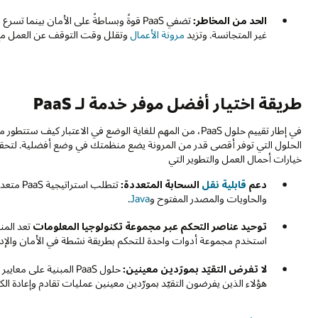
الحد من المخاطر:
تضفي PaaS قوةً وبساطةً على الأمان بينم
غير المتجانسة. وتزيد
مرونة الأعمال
وتقلل وقت التوقف عن العمل مع ت
طريقة اختيار أفضل موفر خدمة لـ PaaS
في إطار تقييم حلول PaaS، من المهم للغاية الوضع في الاعتبا
خيارات أحمال العمل والتطوير التي
دعم
قابلية نقل
السحابة المتعددة:
تتطلب اس
والحاويات والمصدر المفتوح و
Java
.
توحيد عناصر التحكم عبر مجموعة تكنولوجيا المعلومات
تعد المن
استخدم مجموعة أدوات واحدة للتحكم بطريقة نشطة في الأمان والإدا
لا تفرض التقيّد بمورّدين معينين:
حلول PaaS المبنية على
هؤلاء الذين يفرضون التقيّد بمورّدين معينين عمليات تقادم وإعادة الكت