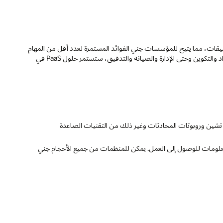
وارد والتطبيقات، مما يتيح للمؤسسات جني الفوائد المستمرة لعدد أقل من المهام
الإدارية والتعقيد الأقل عبر عملية النشر والإدارة بأكملها. بدءًا من التثبيت والإعداد والتكوين وحتى الإدارة والصيانة والتدقيق، ستستمر حلول PaaS في
 تشين وروبوتات المحادثات وغير ذلك من التقنيات الصاعدة
 تكنولوجيا المعلومات للوصول إلى العمل. يمكن للمنظمات من جميع الأحجام جني