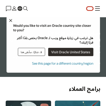
القائمة
Close
Would you like to visit an Oracle country site closer
to you?
نجاحات عملاء Oracle
هل ترغب في زيارة موقع ويب لـ Oracle يخص بلدًا أكثر
الابتكار وسهولة الاستخدام والنتائج الأفضل - هذه ليست سوى
قربًا إليك؟
بعض الأسباب التي تعتمد عليها المؤسسات في كل الصناعات
وجميع الأحجام في Oracle لمساعدتها على النجاح. استمع من
Visit Oracle United States
لا، شكرًا، سأبقى هنا
عملائنا لمعرفة ما الذي يجعل Oracle الخيار الصحيح لهم ولماذا
نحن الشريك المناسب لشركتك.
See this page for a different country/region
برامج العملاء