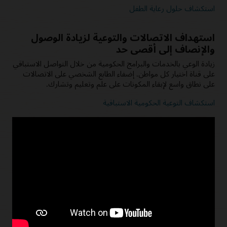
استكشاف حلول رعاية الطفل
استهداف الاتصالات والتوعية لزيادة الوصول
والإنصاف إلى أقصى حد
زيادة الوعي بالخدمات والبرامج الحكومية من خلال التواصل الاستباقي
على قناة اختيار كل مواطن. إضفاء الطابع الشخصي على الاتصالات
على نطاق واسع لإبقاء المكونات على علم وتعليم وتشارك.
استكشاف التوعية الحكومية الاستباقية
تسريع تسليم المزايا الحكومية من البداية إلى
النهاية
احصل على المساعدة في الأيدي الصحيحة بكفاءة وأمان، مع الحد
الأدنى من التأخيرات وتعزيز منع الاحتيال. ربط عملية تقديم الطلبات
برمتها لبرامج المساعدة الحكومية، من المشورة والأهلية إلى الدفع، في
واجهة أمامية بديهية تعزز الشمول.
استكشف تقديم المزايا الحكومية الشاملة