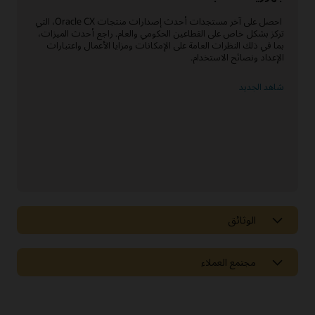
‫ ‫احصل على آخر مستجدات أحدث إصدارات منتجات Oracle CX، التي
تركز بشكل خاص على القطاعين الحكومي والعام. راجع أحدث الميزات،
بما في ذلك النظرات العامة على الإمكانات ومزايا الأعمال واعتبارات
الإعداد ونصائح الاستخدام.
شاهد الجديد
الوثائق
مكتبة الوثائق
مجتمع العملاء
تقدم Oracle مجموعة كبيرة من الوثائق والفيديوهات والبرامج التعليمية
التي ستساعدك على معرفة المزيد حول Oracle CX وERP والتطبيقات
اتصال عملاء السحابة
السحابية الأخرى. ستجد كل هذه الموارد وغيرها في مركز المساعدة لدى
Oracle.