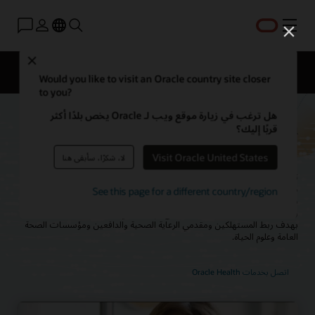
القائمة
Close
نظرة عامة
الحلول
منتجات الرعاية الصحية
Would you like to visit an Oracle country site closer
to you?
هل ترغب في زيارة موقع ويب لـ Oracle يخص بلدًا أكثر
Oracle Health—مستقبل الرعاية
قربًا إليك؟
الصحية في رؤيتنا
Visit Oracle United States
لا، شكرًا، سأبقى هنا
تعمل التقنيات المتصلة والبيانات الموحدة على تمكين الأفراد والمنظومة الصحية
من تسريع الابتكار والتأثير في النتائج الصحية. تعمل Oracle Health على بناء
See this page for a different country/region
منصة نظام أساسي مفتوح للرعاية الصحية باستخدام أدوات ذكية لإتاحة تجارب
رعاية صحية تعتمد على البيانات وتضع الإنسان في أولوية اهتماماتها، وذلك
بهدف ربط المستهلكين ومقدمي الرعاية الصحية والدافعين ومؤسسات الصحة
العامة وعلوم الحياة.
اتصل بخدمات Oracle Health