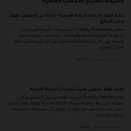
الشراكة لتقديم الخدمات الصحية
إعادة ابتكار خدمات الرعاية الصحية - بداية من الحصول عليها
وحتى النتائج
تتعاون Accenture وOracle لتقديم دمات الرعاية الصحية إلى
المنظومة الصحية الحديثة والمتصلة، مما يضمن توفيرها بصورة
محسنة من خلال تجربة شاملة تتمحور حول الإنسان لتحقيق نتائج
أفضل للجميع.
استكشف المزيد حول Accenture
إنشاء نظام تشغيل حديث لخدمات الرعاية الصحية
تقدم Deloitte وOracle الخبرات اللازمة وحلول التكنولوجيا التي
ستساعد في ربط منظومة خدمات الرعاية الصحية وإنشاء نظام تشغيل
صحي حديث يتمحور حول الإنسان ويؤدي إلى مجتمعات أكثر صحة
وسعادة وإنتاجية.
استكشف المزيد حول Deloitte