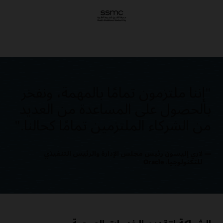
"إننا ملتزمون تمامًا بالمهمة، ونفخر
بالحصول على المساعدة من العديد
من الشركاء الملتزمين تمامًا كحالنا."
لاري إليسون؜ رئيس مجلس الإدارة والرئيس التنفيذي
للتكنولوجيا، Oracle