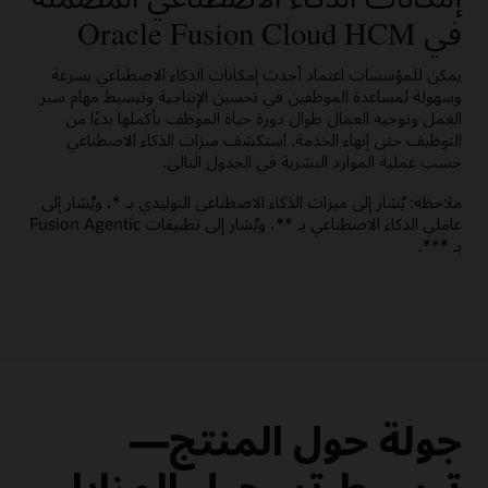
ساعد على تحسين النتائج والارتقاء بمستوى الدقة والموثوقية من خلال
دعم المرشح
الرحلات الموجّهة
استكشاف تطبيقات AI Agent Studio for Fusion
موجهات الذكاء الاصطناعي التوليدي المتضمنة.
في Oracle Fusion Cloud HCM
استكشاف Oracle Dynamic Skills‏
امنح المرشحين إجابات مدعومة بالذكاء الاصطناعي التوليدي عن أسئلة
ابتكر التجارب ووسّع نطاقها باستخدام نموذج لغة كبيرة (LLM) للمساعدة
حول الشركة وقسم التوظيف والمزايا ومتطلبات الوظيفة.
في الارتقاء بأداء القوى العاملة.
يمكن للمؤسسات اعتماد أحدث إمكانات الذكاء الاصطناعي بسرعة
استكشاف Oracle Talent Management
كتيب حلول Oracle Grow (PDF)
وسهولة لمساعدة الموظفين في تحسين الإنتاجية وتبسيط مهام سير
استكشف Oracle Recruiting
استكشف Oracle HR Help Desk
العمل وتوجيه العمال طوال دورة حياة الموظف بأكملها بدءًا من
التوظيف حتى إنهاء الخدمة. استكشف ميزات الذكاء الاصطناعي
حسب عملية الموارد البشرية في الجدول التالي.
ملاحظة: يُشار إلى ميزات الذكاء الاصطناعي التوليدي بـ *، ويُشار إلى
عاملي الذكاء الاصطناعي بـ **، ويُشار إلى تطبيقات Fusion Agentic
بـ ***.
جولة حول المنتج—
تبسيط تسجيل المزايا