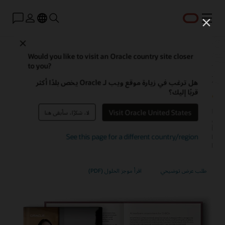
القائمة
Close
Oracle AI for Human Capital
Would you like to visit an Oracle country site closer
to you?
Management
هل ترغب في زيارة موقع ويب لـ Oracle يخص بلدًا أكثر
قربًا إليك؟
Oracle AI for HCM عبارة عن مجموعة من إمكانات الذكاء الاصطناعي التقليدي
Visit Oracle United States
لا، شكرًا، سأبقى هنا
والتوليدي التي يمكن أن تساعدك في إنجاز المهام في وقت أقل، واتخاذ قرارات
أفضل، وتحسين تجارب الموظفين، ورفع كفاءة عمليات الموارد البشرية، مثل
See this page for a different country/region
التوظيف، وإدارة المواهب، والتطوير الوظيفي، وتقديم الخدمات، مع حماية
المعلومات الحساسة والخاصة المملوكة.
طلب عرض توضيحي
اقرأ موجز الحلول (PDF)