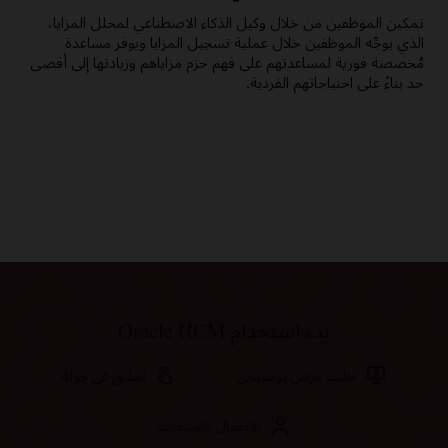
تمكين الموظفين من خلال وكيل الذكاء الاصطناعي لمحلل المزايا،
يمكن
الذي يوجِّه الموظفين خلال عملية تسجيل المزايا ويوفر مساعدة
في ع
مُخصصة فورية لمساعدتهم على فهم حزم مزاياهم وزيادتها إلى أقصى
وتقد
حد بناءً على احتياجاتهم الفردية.
والمز
بدء استخدام Oracle HCM
طلب عرض توضيحي
انطلق في جولة
الاتصال بالمبيعات