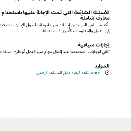
اتصال عبر القنوات
الربط والاتصال بين الفريق
الأسئلة الشائعة التي تمت الإجابة عليها باستخدام 
معارف شاملة
إنشاء اتصالات مع فريقك وتشجيع الأداء المتميز من خلال تقديم ملا
تمكين الموظفين من الاتصال بمؤسستك بالطريقة التي يشعرون بالراح
تأكد من تلقي الموظفين إجابات سريعة ودقيقة حول الإجازة والعطلات
فورية للموظفين بشأن المشروعات الحديثة.
إلى العمل والمعلومات الأخرى ذات الصلة.
Microsoft Teams.
الوقت في يومك
إجابات سياقية
إرشادات حول أي جهاز فعليًا
يمكنك اعتماد الإجراءات المهمة التي تتطلب انتباهك مثل الاعتمادات
تلقي الإجابات المخصصة عند إكمال مهام سير العمل أو طرح أسئلة م
تأكد من قدرة المديرين والموظفين على إكمال 100% من 
للمصروفات والإجازات وعمليات الموارد البشرية الأخرى لتوفير الوقت 
الذاتية على أجهزتهم المحمولة.
الموارد
الموارد
شاهد كيفية عمل المساعد الرقميworks
استكشف مزايا الذكاء الاصطناعي للمحادثة للموارد البشرية (PDF)