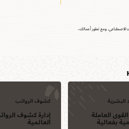
ة على الذكاء الاصطناعي. ومع تطور أعمالك،
د البشرية
كشوف الرواتب
 القوى العاملة
إدارة كشوف الروات
مية بفعالية
العالمية