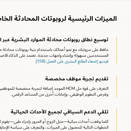
الميزات الرئيسية لروبوتات المحادثة الخا
توسيع نطاق روبوتات محادثة الموارد البشرية عبر ال
حافظ على مرونتك مع نمو أعمالك باستخدام بنية روبوتات محادثة مر
المستخدمين بسهولة وإنشاء واجهات جديدة، تعتمد على الذكاء الاصط
فيديو: إضفاء الطابع البشري على العمل (1:58)
تقديم تجربة موظف مخصصة
التعرف على قوة حل HCM الموحد إضافة لتجربة مخصصة
وفرص التطوير الوظيفي، وإجابات أخرى من المساعد الرقمي.
تلقي الدعم السياقي لجميع الأحداث الحياتية
كلما وقعت أحداث حياتية—مثل الزوج أو المرور بإجراء طبي—يقوم ال
الخطوات التالية للحصول على الميزات، والتعرف على سياسة الإجازة