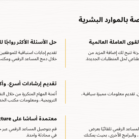
صة بالموارد البشرية
قوى العاملة العالمية
حل الأسئلة الأكثر رواجًا 
نة تتيح لك إضافة المزيد من
تقديم إجابات استباقية للموظفي
ناعي لحل المتطلبات الجديدة.
خلال دمج المساعد الرقمي ومكتب 
تقديم إرشادات أسرع، وأكث
 للموظفين. تقديم معلومات مميزة سياقية،
أتمتة المهام المتكررة من خلال ا
الترويجية، ومعلومات مكتب الخد
معتمدة أساسًا على Oracle Cloud Infrastructure
مساعد الرقمي تلقائيًا بعرض
، والبرامج الأخرى، بحيث يمكنك
في محادثة واحدة.