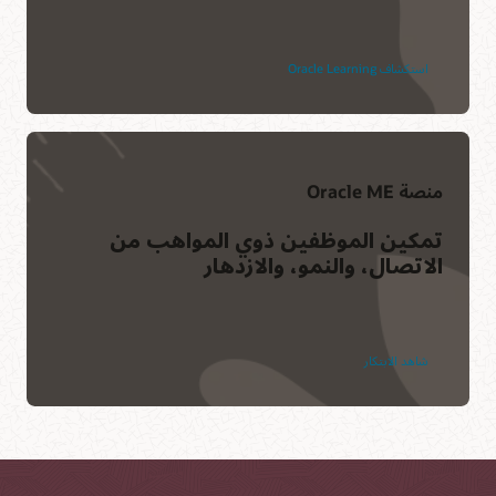
استكشاف Oracle Learning
منصة Oracle ME
تمكين الموظفين ذوي المواهب من
الاتصال، والنمو، والازدهار
شاهد الابتكار