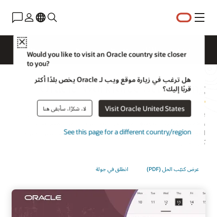
القائمة
Close
نظرة عامة
HCM للمجالات
الحلول
ما الجديد؟
Would you like to visit an Oracle country site closer
to you?
هل ترغب في زيارة موقع ويب لـ Oracle يخص بلدًا أكثر
Oracle Workforce Scheduling
قربًا إليك؟
Visit Oracle United States
لا، شكرًا، سأبقى هنا
يوازن Oracle Workforce Scheduling بمهارة بين احتياجات الأعمال
والامتثال وتجربة الموظف من خلال ربط البيانات من جميع أنحاء
See this page for a different country/region
المؤسسة في حل واحد لجدولة السحابة الأصلية مصمم لتلبية احتياجات
كل مجال.
عرض كتيّب الحل (PDF)
انطلق في جولة