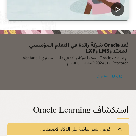
تُعد Oracle شركة رائدة في التعلم المؤسسي
الممتد وLMS وLXP
تم تصنيف Oracle بصفتها شركة رائدة في دليل المشتري لـ Ventana
Research لعام 2024: أنظمة إدارة التعلم.
تنزيل دليل المشترين
استكشاف Oracle Learning
فرص النمو القائمة على الذكاء الاصطناعي