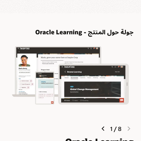
جولة حول المنتج - Oracle Learning
next
previous
1
/
8
slide
slide