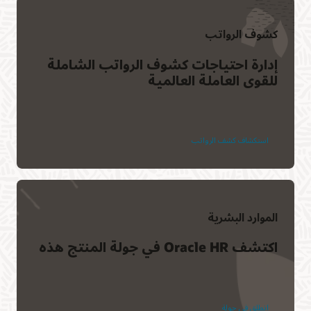
كشوف الرواتب
إدارة احتياجات كشوف الرواتب الشاملة
للقوى العاملة العالمية
استكشاف كشف الرواتب
الموارد البشرية
اكتشف Oracle HR في جولة المنتج هذه
انطلق في جولة