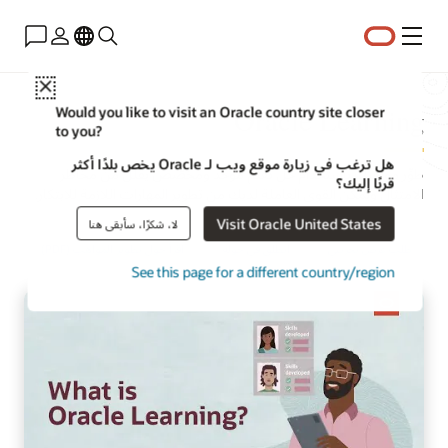
القائمة
Close
Oracle Learning
Would you like to visit an Oracle country site closer
to you?
هل ترغب في زيارة موقع ويب لـ Oracle يخص بلدًا أكثر
طوِّر مواهبك باستخدام حل تعلّم موحد ومخصّص يقلل من مخاطر
قربًا إليك؟
الامتثال ويمكّن القوى العاملة لديك من تطوير المهارات اللازمة للابتكار.
Visit Oracle United States
لا، شكرًا، سأبقى هنا
طلب عرض تجريبي
انطلق في جولة
اقرأ حول تطوير المواهب (PDF)
See this page for a different country/region