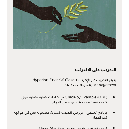
تمكين تكامل الأرصدة باستخدام Oracle Hyperion Financial
Data Quality Management ERP Integration Adaptor لـ
Oracle Applications الذي يحتوي على ميزات تخطيط لتلخيص
الأرصدة منخفضة المستوى إلى المستوى المناسب للتسوية.
إجراءات التسوية الآلية المرنة
تضيف روتين التسوية الآلية المرنة الكفاءات لعملية التسوية وهناك
ميزات سهلة الاستخدام للحفاظ على تعيينات التسوية، بما في ذلك
إمكانات التحديث والاستيراد واسعة النطاق.
لوحات معلومات تم إنشاؤها مسبقًا
التدريب على الإنترنت
توفر لوحات المعلومات المعدة مسبقًا حالة المراقبة والتقادم ومقاييس
الأداء ومقاييس التوافق.
يتوفر التدريب عبر الإنترنت لـ Hyperion Financial Close
Management بتنسيقات مختلفة:
Oracle by Example (OBE) - إرشادات خطوة بخطوة حول
كيفية تنفيذ مجموعة متنوعة من المهام
برنامج تعليمي - عروض تقديمية مُسردة مصحوبة بعروض موجّهة
نحو المهام
عرض تجريبي - عرض تجريبي لميزة منتج محددة