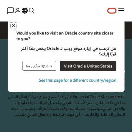
القائمة
Close
EPM Products
المقارنة
Would you like to visit an Oracle country site closer
to you?
هل ترغب في زيارة موقع ويب لـ Oracle يخص بلدًا أكثر
Hyperion Financial Close
قربًا إليك؟
Management
Visit Oracle United States
لا، شكرًا، سأبقى هنا
تم تصميم Oracle Hyperion Financial Close Management للإدارة
See this page for a different country/region
المركزية المستندة إلى الويب لأنشطة إغلاق نهاية الفترة عبر دورة الإغلاق
المالي الممتدة. سيساعد التطبيق الأول من نوعه، Oracle Hyperion
Financial Close Management على إدارة جميع مهام دورة الإقفال المالي
بما في ذلك إقفال دفتر الأستاذ الفرعي وتحميل البيانات وتخطيطها،
والدمج المالي، وتسوية الحسابات، والضرائب/الخزانة، وعمليات إعداد
التقارير الداخلية والخارجية - أي مهمة مرتبطة بالإقفال المالي الممتد.