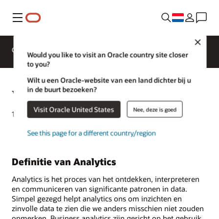
Menu
Close
Overzicht
Analytics Products
Would you like to visit an Oracle country site closer
to you?
Wilt u een Oracle-website van een land dichter bij u
in de buurt bezoeken?
Wat is analytics?
Visit Oracle United States
Nee, deze is goed
16 maart 2021
See this page for a different country/region
Definitie van Analytics
Analytics is het proces van het ontdekken, interpreteren
en communiceren van significante patronen in data.
Simpel gezegd helpt analytics ons om inzichten en
zinvolle data te zien die we anders misschien niet zouden
opmerken. Business analytics zijn gericht op het gebruik