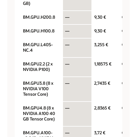
GB)
BM.GPU.H200.8
—
9,30 €
GPU per
BM.GPU.H100.8
—
9,30 €
GPU per
BM.GPU.L40S-
—
3,255 €
GPU per
NC.4
BM.GPU2.2 (2 x
—
1,18575 €
GPU per
NVIDIA P100)
BM.GPU3.8 (8 x
—
2,7435 €
GPU per
NVIDIA V100
Tensor Core)
BM.GPU4.8 (8 x
—
2,8365 €
GPU per
NVIDIA A100 40
GB Tensor Core)
BM.GPU.A100-
—
3,72 €
GPU per