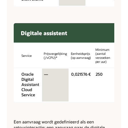
Digitale assistent
Minimum
Prijsvergelijking
Eenheidsprijs
(aantal
Service
(/vCPU)*
(op aanvraag)
verzoeken
per uur)
Oracle
—
0,021576 €
250
Digital
Assistant
Cloud
Service
Een aanvraag wordt gedefinieerd als een
retourinteractie: een aanvraag naar de digitale