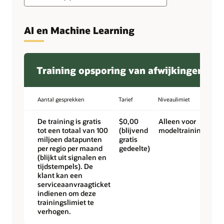
AI en Machine Learning
Training opsporing van afwijkingen
Aantal gesprekken
Tarief
Niveaulimiet
De training is gratis
$0,00
Alleen voor
tot een totaal van 100
(blijvend
modeltraining
miljoen datapunten
gratis
per regio per maand
gedeelte)
(blijkt uit signalen en
tijdstempels). De
klant kan een
serviceaanvraagticket
indienen om deze
trainingslimiet te
verhogen.