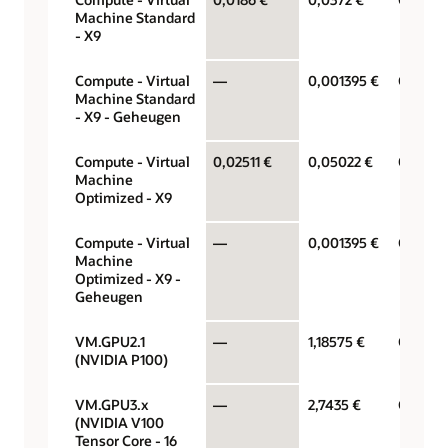
Machine Standard
- X9
Compute - Virtual
—
0,001395 €
Gigabyt
Machine Standard
- X9 - Geheugen
Compute - Virtual
0,02511 €
0,05022 €
OCPU p
Machine
Optimized - X9
Compute - Virtual
—
0,001395 €
Gigabyt
Machine
Optimized - X9 -
Geheugen
VM.GPU2.1
—
1,18575 €
GPU per
(NVIDIA P100)
VM.GPU3.x
—
2,7435 €
GPU per
(NVIDIA V100
Tensor Core - 16