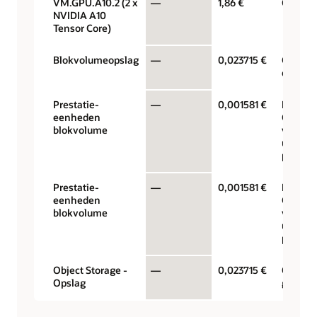
VM.GPU.A10.2 (2 x
—
1,86 €
GPU per
NVIDIA A10
Tensor Core)
Blokvolumeopslag
—
0,023715 €
GB
opslag
Prestatie-
—
0,001581 €
Prestat
eenheden
GB/maa
blokvolume
voor $ 
uitgeb
prestat
Prestatie-
—
0,001581 €
Prestat
eenheden
GB/maa
blokvolume
voor $ 
uitgeb
prestat
Object Storage -
—
0,023715 €
Opslagc
Opslag
gigaby