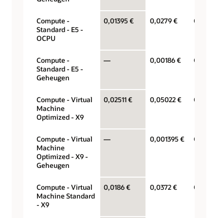
Compute -
0,01395 €
0,0279 €
OCPU p
Standard - E5 -
OCPU
Compute -
—
0,00186 €
Gigabyt
Standard - E5 -
Geheugen
Compute - Virtual
0,02511 €
0,05022 €
OCPU p
Machine
Optimized - X9
Compute - Virtual
—
0,001395 €
Gigabyt
Machine
Optimized - X9 -
Geheugen
Compute - Virtual
0,0186 €
0,0372 €
OCPU p
Machine Standard
- X9