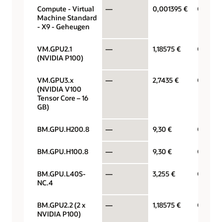
Compute - Virtual
—
0,001395 €
Gigabyt
Machine Standard
- X9 - Geheugen
VM.GPU2.1
—
1,18575 €
GPU per
(NVIDIA P100)
VM.GPU3.x
—
2,7435 €
GPU per
(NVIDIA V100
Tensor Core – 16
GB)
BM.GPU.H200.8
—
9,30 €
GPU per
BM.GPU.H100.8
—
9,30 €
GPU per
BM.GPU.L40S-
—
3,255 €
GPU per
NC.4
BM.GPU2.2 (2 x
—
1,18575 €
GPU per
NVIDIA P100)