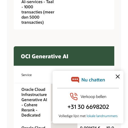
AI-services - Taal
- 1000
transacties (meer
dan 5000
transacties)
OCI Generative AI
Prijsvergelijking
Service
Eenheidsprijs
Eenheid
(/vCPU)*
Oracle Cloud
—
9,30 €
Clusteruur
Infrastructure
Generative AI
- Cohere
Rerank -
Dedicated
Oracle Cloud
—
0,001674 €
10.000