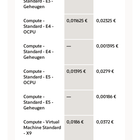
Standard - E3 -
Geheugen
Compute -
0,011625 €
0,02325 €
OCPU p
Standard - E4 -
OCPU
Compute -
—
0,001395 €
Gigabyt
Standard - E4 -
Geheugen
Compute -
0,01395 €
0,0279 €
OCPU p
Standard - E5 -
OCPU
Compute -
—
0,00186 €
Gigabyt
Standard - E5 -
Geheugen
Compute - Virtual
0,0186 €
0,0372 €
OCPU p
Machine Standard
- X9