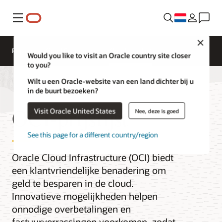
Menu
Close
Prijzen
Cloud Economics
Cloud-prijslijst
Would you like to visit an Oracle country site closer
to you?
Wilt u een Oracle-website van een land dichter bij u
in de buurt bezoeken?
OCI-prijslijst
Visit Oracle United States
Nee, deze is goed
See this page for a different country/region
Oracle Cloud Infrastructure (OCI) biedt
een klantvriendelijke benadering om
geld te besparen in de cloud.
Innovatieve mogelijkheden helpen
onnodige overbetalingen en
factuurverrassingen voorkomen, zodat