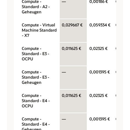
Compute -
—
0,00186 €
Gigabyt
Standard - A2 -
Geheugen
Compute - Virtual
0,029667 €
0,059334 €
OCPU p
Machine Standard
- X7
Compute -
0,011625 €
0,02325 €
OCPU p
Standard - E3 -
OCPU
Compute -
—
0,001395 €
Gigabyt
Standard - E3 -
Geheugen
Compute -
0,011625 €
0,02325 €
OCPU p
Standard - E4 -
OCPU
Compute -
—
0,001395 €
Gigabyt
Standard - E4 -
Geheugen