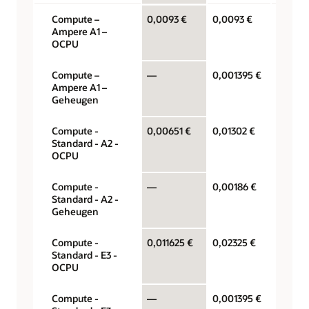
Compute –
0,0093 €
0,0093 €
OCPU p
Ampere A1 –
OCPU
Compute –
—
0,001395 €
Gigabyt
Ampere A1 –
Geheugen
Compute -
0,00651 €
0,01302 €
OCPU p
Standard - A2 -
OCPU
Compute -
—
0,00186 €
Gigabyt
Standard - A2 -
Geheugen
Compute -
0,011625 €
0,02325 €
OCPU p
Standard - E3 -
OCPU
Compute -
—
0,001395 €
Gigabyt