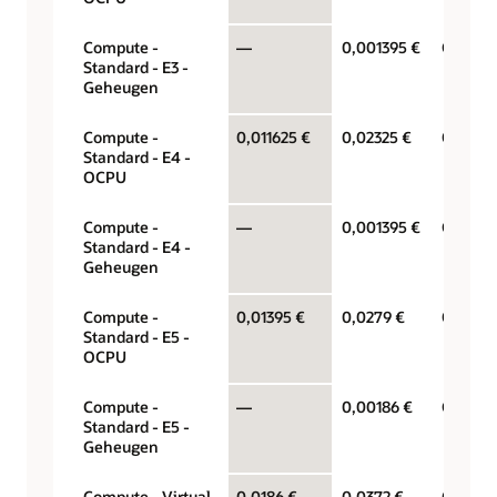
Compute -
—
0,001395 €
Gigabyt
Standard - E3 -
Geheugen
Compute -
0,011625 €
0,02325 €
OCPU p
Standard - E4 -
OCPU
Compute -
—
0,001395 €
Gigabyt
Standard - E4 -
Geheugen
Compute -
0,01395 €
0,0279 €
OCPU p
Standard - E5 -
OCPU
Compute -
—
0,00186 €
Gigabyt
Standard - E5 -
Geheugen
Compute - Virtual
0,0186 €
0,0372 €
OCPU p