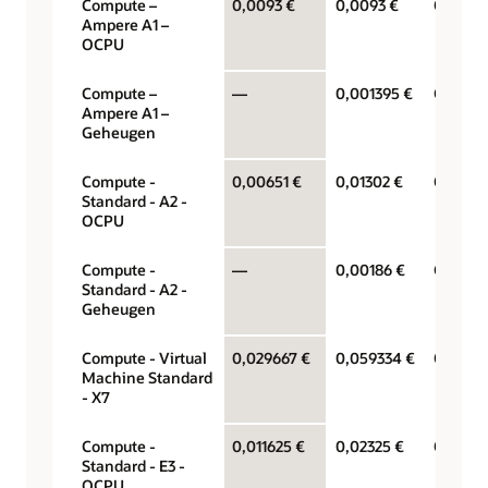
Compute –
0,0093 €
0,0093 €
OCPU p
Ampere A1 –
OCPU
Compute –
—
0,001395 €
Gigabyt
Ampere A1 –
Geheugen
Compute -
0,00651 €
0,01302 €
OCPU p
Standard - A2 -
OCPU
Compute -
—
0,00186 €
Gigabyt
Standard - A2 -
Geheugen
Compute - Virtual
0,029667 €
0,059334 €
OCPU p
Machine Standard
- X7
Compute -
0,011625 €
0,02325 €
OCPU p
Standard - E3 -
OCPU