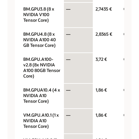
BM.GPU3.8 (8 x
—
2,7435 €
GPU per
NVIDIA V100
Tensor Core)
BM.GPU4.8 (8 x
—
2,8365 €
GPU per
NVIDIA A100 40
GB Tensor Core)
BM.GPU.A100-
—
3,72 €
GPU per
v2.8 (8x NVIDIA
A100 80GB Tensor
Core)
BM.GPUA10.4 (4 x
—
1,86 €
GPU per
NVIDIA A10
Tensor Core)
VM.GPU.A10.1 (1 x
—
1,86 €
GPU per
NVIDIA A10
Tensor Core)