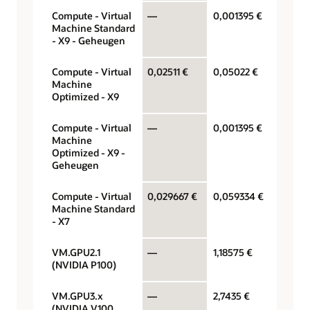
Compute - Virtual
—
0,001395 €
Gigabyt
Machine Standard
- X9 - Geheugen
Compute - Virtual
0,02511 €
0,05022 €
OCPU p
Machine
Optimized - X9
Compute - Virtual
—
0,001395 €
Gigabyt
Machine
Optimized - X9 -
Geheugen
Compute - Virtual
0,029667 €
0,059334 €
OCPU p
Machine Standard
- X7
VM.GPU2.1
—
1,18575 €
GPU pe
(NVIDIA P100)
VM.GPU3.x
—
2,7435 €
GPU pe
(NVIDIA V100