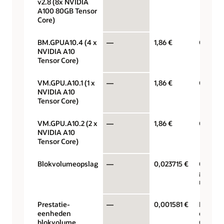
v2.8 (8x NVIDIA
A100 80GB Tensor
Core)
BM.GPUA10.4 (4 x
—
1,86 €
GPU per
NVIDIA A10
Tensor Core)
VM.GPU.A10.1 (1 x
—
1,86 €
GPU per
NVIDIA A10
Tensor Core)
VM.GPU.A10.2 (2 x
—
1,86 €
GPU per
NVIDIA A10
Tensor Core)
Blokvolumeopslag
—
0,023715 €
Opslagc
gigabyt
maand
Prestatie-
—
0,001581 €
Prestat
eenheden
eenhed
blokvolume
GB/ma