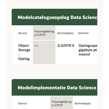
Modelcatalogusopslag Data Science
Prijsvergelijking
Service
Eenheidsprijs
Eenheid
(/vCPU)*
Object
—
0,023715 €
Opslagcapaciteit
Storage
gigabyte per
-
maand
Opslag
Modelimplementatie Data Science
Prijsvergelijking
Service
Eenheidsprijs
Eenheid
(/vCPU)*