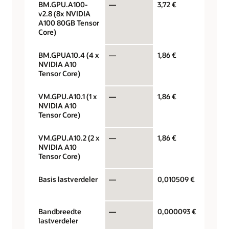
BM.GPU.A100-
—
3,72 €
GPU pe
v2.8 (8x NVIDIA
A100 80GB Tensor
Core)
BM.GPUA10.4 (4 x
—
1,86 €
GPU pe
NVIDIA A10
Tensor Core)
VM.GPU.A10.1 (1 x
—
1,86 €
GPU pe
NVIDIA A10
Tensor Core)
VM.GPU.A10.2 (2 x
—
1,86 €
GPU pe
NVIDIA A10
Tensor Core)
Basis lastverdeler
—
0,010509 €
Lastver
uur
Bandbreedte
—
0,000093 €
Mbps p
lastverdeler