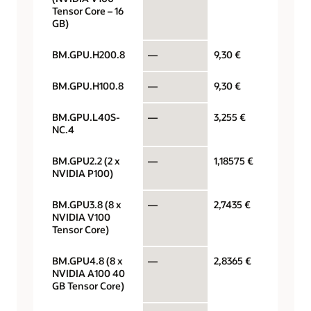
Tensor Core – 16
GB)
BM.GPU.H200.8
—
9,30 €
GPU pe
BM.GPU.H100.8
—
9,30 €
GPU pe
BM.GPU.L40S-
—
3,255 €
GPU pe
NC.4
BM.GPU2.2 (2 x
—
1,18575 €
GPU pe
NVIDIA P100)
BM.GPU3.8 (8 x
—
2,7435 €
GPU pe
NVIDIA V100
Tensor Core)
BM.GPU4.8 (8 x
—
2,8365 €
GPU pe
NVIDIA A100 40
GB Tensor Core)