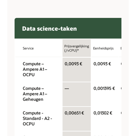
Data science-taken
Prijsvergelijking
Service
Eenheidsprijs
Eenheid
(/vCPU)*
Compute –
0,0093 €
0,0093 €
OCPU p
Ampere A1 –
OCPU
Compute –
—
0,001395 €
Gigabyt
Ampere A1 –
Geheugen
Compute -
0,00651 €
0,01302 €
OCPU p
Standard - A2 -
OCPU