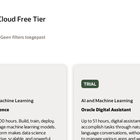
Cloud Free Tier
:
Geen filters toegepast
TRIAL
achine Learning
AI and Machine Learning
ience
Oracle Digital Assistant
00 hours. Build, train, deploy,
Up to 51 hours, digital assistan
ge machine learning models.
accomplish tasks through natu
form makes data science
language conversations, witho
tive, scalable, and powerful.
to manage various apps and we