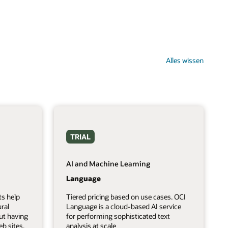
Alles wissen
TRIAL
AI and Machine Learning
Language
ts help
Tiered pricing based on use cases. OCI
ral
Language is a cloud-based AI service
ut having
for performing sophisticated text
b sites.
analysis at scale