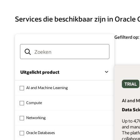
Services die beschikbaar zijn in Oracle 
Gefilterd op
Uitgelicht product
TRIAL
AI and Machine Learning
AI and M
Compute
Data Sc
Networking
Up to 4,7
and mana
The plat
Oracle Databases
collabora