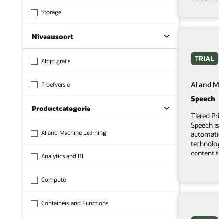
Storage
Niveausoort
TRIAL
Altijd gratis
AI and M
Proefversie
Speech
Productcategorie
Tiered Pr
Speech is
AI and Machine Learning
automati
technolo
content t
Analytics and BI
Compute
Containers and Functions