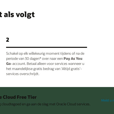
 als volgt
2
Schakel op elk willekeurig moment tijdens of na de
periode van 30 dagen* over naar een
Pay As You
Go
-account. Betaal alleen voor services wanneer u
het maandelijkse gratis bedrag van 'Altijd gratis'-
services overschrijdt.
e Cloud Free Tier
Meld u 
 cloudtegoed en ga aan de slag met Oracle Cloud services.