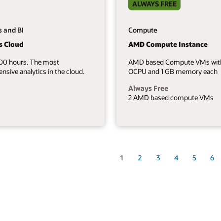
ALWAYS FREE
s and BI
Compute
s Cloud
AMD Compute Instance
700 hours. The most
AMD based Compute VMs wit
sive analytics in the cloud.
OCPU and 1 GB memory each
Always Free
2 AMD based compute VMs
1
2
3
4
5
6