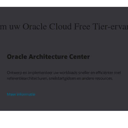
om uw Oracle Cloud Free Tier-ervar
Oracle Architecture Center
Ontwerp en implementeer uw workloads sneller en efficiënter met
referentiearchitecturen, snelstartgidsen en andere resources.
over
Meer informatie
Oracle
Architecture
Center