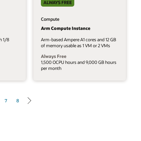
ALWAYS FREE
Compute
Arm Compute Instance
h 1/8
Arm-based Ampere A1 cores and 12 GB
of memory usable as 1 VM or 2 VMs
Always Free
1,500 OCPU hours and 9,000 GB hours
per month
7
8