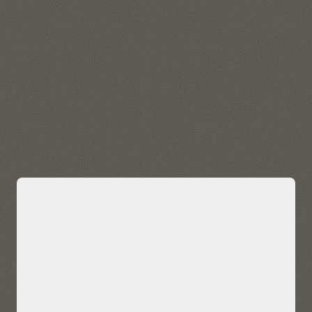
De ruimtelijke functies in Autonomous AI Lakehouse werken
voor allerlei soorten applicaties, ruimtelijke workloads en
datasets, waaronder de meest veeleisende, grootschalige
applicaties voor locatie-informatie en geospatiale
doeleinden.
Met de selfservice-applicatie Oracle Spatial Studio maakt u
snel en eenvoudig interactieve kaarten en voert u ruimtelijke
analyses uit op bedrijfsdata. Visualiseer, verken en analyseer
geospatiale gegevens die zijn opgeslagen in en worden
beheerd door Autonomous AI Lakehouse.
Maak kennis met Oracle Spatial
Breng AI-gestuurde zoekopdrachten
voor overeenkomsten naar uw data
Gebruik op AI gebaseerde zoekopdrachten naar
overeenkomsten eenvoudig met uw bedrijfsgegevens
zonder meerdere databases te beheren en te integreren of
de functionaliteit, beveiliging en consistentie in gevaar te
brengen.
Met AI Vector Search kunnen ondernemingen