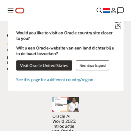
Menu
Close
Oracle Autonomous AI Lakehouse
Would you like to visit an Oracle country site closer
to you?
Wilt u een Oracle-website van een land dichter bij u
Voer eenvoudig en veilig AI uit op al uw data met betaling naar
in de buurt bezoeken?
gebruik. Maak gebruik van de beste open-source datalake-
technologieën en datawarehouse-mogelijkheden voor
Visit Oracle United States
Nee, deze is goed
ondernemingen.
See this page for a different country/region
Probeer Oracle Autonomous AI Lakehouse gratis uit
Oracle AI
World 2025:
Introductie