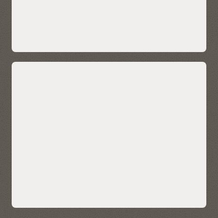
Geïntegreerde datadetectie, veilig
realtime delen en marketplace
Autonomous AI Lakehouse Data Catalog biedt
gedetailleerde informatie over entiteiten die zich in de
database bevinden en er beschikbaar voor zijn, zoals
datasets, hun bronnen, hoe ze zijn gemaakt en de
impact van wijzigingen in brondata op afhankelijke
objecten. Dit omvat databaseobjecten zoals
bedrijfsmodellen, cloudopslagkoppelingen, tabellen
(inclusief Apache Iceberg-tabellen), kolommen en
analytics-weergaven. De catalogus ondersteunt
integratie met externe databronnen. Dit maakt het
mogelijk om data te zoeken, te detecteren en te
gebruiken in een breed scala aan systemen, zoals
andere autonome AI-databases, lokale databases,
cloudopslagsystemen, gedeelde data en externe