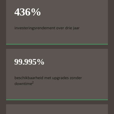
investeringsrendement over drie jaar
beschikbaarheid met upgrades zonder
2
downtime