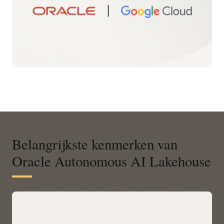
Belangrijkste kenmerken van
Oracle Autonomous AI Lakehouse
Een modern open platform voor
datagestuurde zakelijke inzichten