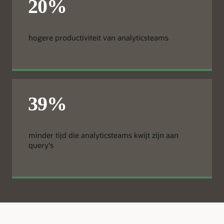
hogere productiviteit van analyticsteams
minder tijd die analyticsteams kwijt zijn aan
query's