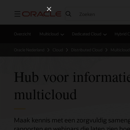
Menu
Overzicht
Multicloud
Dedicated Cloud
Hybrid 
Oracle Nederland
Cloud
Distributed Cloud
Multicloud
Hub voor informati
multicloud
Maak kennis met een zorgvuldig samenge
rapporten en webinars die laten zien h