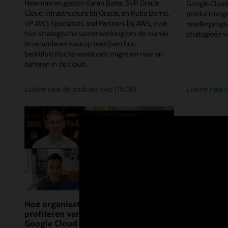
Newman en gasten Karan Batta, SVP Oracle
Google Cloud
Cloud Infrastructure bij Oracle, en Ruba Borno,
productmogel
VP AWS Specialists and Partners bij AWS, over
resellerprog
hun strategische samenwerking om de manier
strategieën v
te veranderen waarop bedrijven hun
bedrijfskritische workloads migreren naar en
beheren in de cloud.
snelle
Luister naar de podcast over
(18:08)
Luister naar
migratie
van
essentiële
workloads
naar
de
cloud
met
Oracle
en
AWS
Hoe organisaties optimaal kunnen
profiteren van Oracle AI Database en
Google Cloud