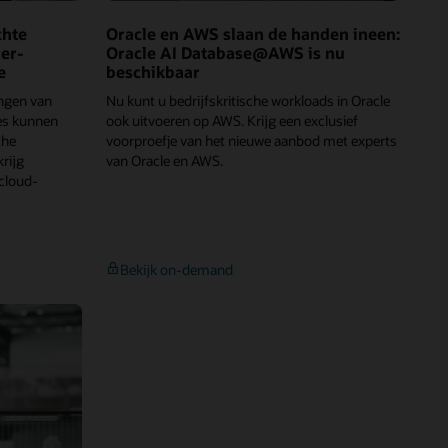
chte
Oracle en AWS slaan de handen ineen:
er-
Oracle AI Database@AWS is nu
e
beschikbaar
ngen van
Nu kunt u bedrijfskritische workloads in Oracle
es kunnen
ook uitvoeren op AWS. Krijg een exclusief
che
voorproefje van het nieuwe aanbod met experts
rijg
van Oracle en AWS.
cloud-
lticloud
Oracle
Bekijk on-demand
egelicht:
en
AWS
hte
slaan
ordelen
de
n
handen
ineen:
perscaler-
Oracle
rtnerschappen
AI