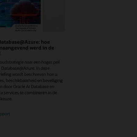
Google
en
Google
Cloud
 Database@Azure: hoe
onaangevend werd in de
d
loudstrategie naar een hoger peil
I Database@Azure. In deze
iefing wordt beschreven hoe u
es, beschikbaarheid en beveiliging
en door Oracle AI Database en
a services te combineren in de
 keuze.
Oracle
apport
AI
Database@Azure