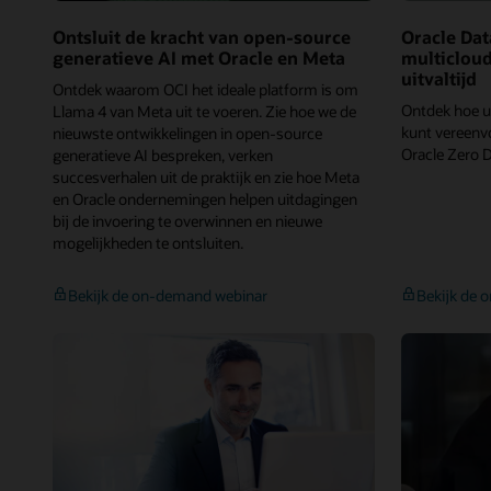
Ontsluit de kracht van open-source
Oracle Dat
generatieve AI met Oracle en Meta
multicloud
uitvaltijd
Ontdek waarom OCI het ideale platform is om
Ontdek hoe u 
Llama 4 van Meta uit te voeren. Zie hoe we de
kunt vereenv
nieuwste ontwikkelingen in open-source
Oracle Zero 
generatieve AI bespreken, verken
succesverhalen uit de praktijk en zie hoe Meta
en Oracle ondernemingen helpen uitdagingen
bij de invoering te overwinnen en nieuwe
mogelijkheden te ontsluiten.
Ontsluit
Bekijk de on-demand webinar
Bekijk de 
de
kracht
van
open-
source
generatieve
AI
met