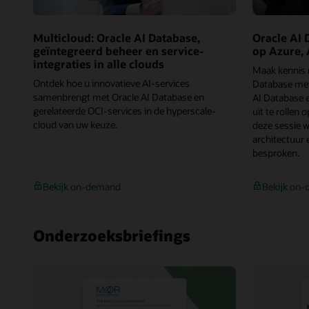
Oracle
en
Meta
Multicloud: Oracle AI Database,
Oracle AI 
geïntegreerd beheer en service-
op Azure,
integraties in alle clouds
Maak kennis 
Ontdek hoe u innovatieve AI-services
Database me
samenbrengt met Oracle AI Database en
AI Database 
gerelateerde OCI-services in de hyperscale-
uit te rollen
cloud van uw keuze.
deze sessie 
architectuur
besproken.
Multicloud:
Bekijk on-demand
Bekijk on
Oracle
AI
Database,
Onderzoeksbriefings
geïntegreerd
beheer
en
service-
integraties