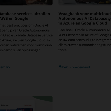
uitvaltijd
va
Or
Database services uitrollen
Vraagbaak voor multicloud
 AWS en Google
Autonomous AI Database g
in Azure en Google Cloud
met best practices om Oracle AI
Leer hoe u Oracle Autonomous AI
t behulp van Oracle Autonomous
kunt uitvoeren in Azure of Google
en Oracle Exadata Database Service
en uw data eenvoudig te integrere
 op Azure, AWS en Google Cloud. In
allernieuwste automatiseringsfunct
worden ontwerpen voor multicloud-
tools.
 en demo's van oplossingen
Oracle
Vraagbaak
-demand
Bekijk on-demand
AI
voor
Database
multicloud:
services
Autonomous
uitrollen
AI
op
Database
Azure,
gebruiken
AWS
in
en
Azure