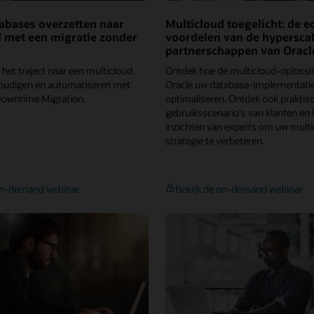
abases overzetten naar
Multicloud toegelicht: de e
 met een migratie zonder
voordelen van de hyperscal
partnerschappen van Oracl
het traject naar een multicloud
Ontdek hoe de multicloud-oplossi
oudigen en automatiseren met
Oracle uw database-implementati
Downtime Migration.
optimaliseren. Ontdek ook praktis
gebruiksscenario's van klanten en k
inzichten van experts om uw multi
strategie te verbeteren.
Oracle
Mu
on-demand webinar
Bekijk de on-demand webinar
Databases
to
overzetten
de
naar
ec
multicloud
vo
met
va
een
de
migratie
hy
zonder
pa