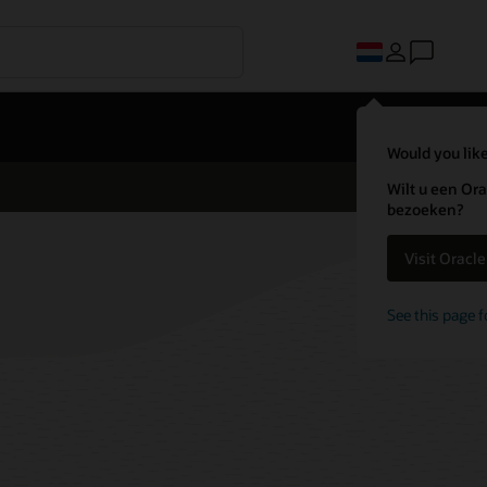
Would you like
Wilt u een Ora
bezoeken?
Visit Oracl
See this page f