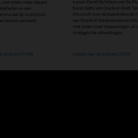
tussen David Nicholson van Six Fi
, met onder meer nieuwe
Karan Batta van Oracle en Brett Ta
ijkheden en een
Microsoft over de baanbrekende 
ramma dat de multicloud-
van Oracle AI Database binnen Mic
an klanten versterkt.
met onder meer toepassingen uit d
strategische uitbreidingen.
Klantinnovatie
Hoe
 de podcast
(17:44)
Luister naar de podcast
(20:31)
versnellen
ondernem
met
innoveren
Oracle
met
AI
het
Database
beste
en
van
Google
Oracle
Cloud
AI
Database
en
Microsoft
Azure