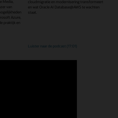
ve Media,
cloudmigratie en modernisering transformeert
nzer van
en wat Oracle AI Database@AWS te wachten
mogelijkheden
staat.
rosoft Azure,
e praktijk en
Oracle
Luister naar de podcast
(17:01)
ingen
AI
Database
workloads
snel
en
eenvoudig
migreren
naar
AWS