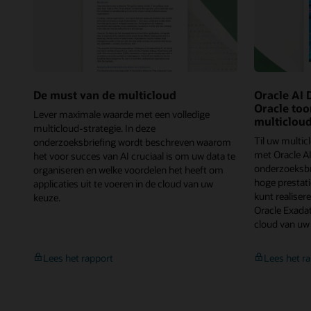
in
alle
clouds
De must van de multicloud
Oracle AI
Oracle to
Lever maximale waarde met een volledige
multiclou
multicloud-strategie. In deze
Til uw multic
onderzoeksbriefing wordt beschreven waarom
met Oracle A
het voor succes van AI cruciaal is om uw data te
onderzoeksbr
organiseren en welke voordelen het heeft om
hoge prestati
applicaties uit te voeren in de cloud van uw
kunt realiser
keuze.
Oracle Exadat
cloud van uw
De
Lees het rapport
Lees het r
must
van
de