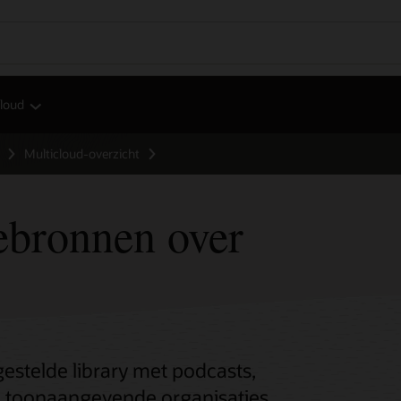
Cloud
Multicloud-overzicht
ebronnen over
stelde library met podcasts,
oe toonaangevende organisaties