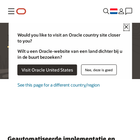
Menu
Close
Functies van Database Appliance
Would you like to visit an Oracle country site closer
to you?
Wilt u een Oracle-website van een land dichter bij u
in de buurt bezoeken?
Visit Oracle United States
Nee, deze is goed
See this page for a different country/region
Geautomatiseerde implementatie en