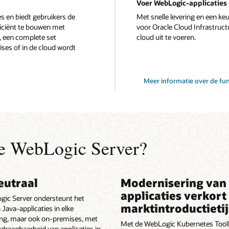
Voer WebLogic-applicaties 
s en biedt gebruikers de
Met snelle levering en een ke
ficiënt te bouwen met
voor Oracle Cloud Infrastruct
, een complete set
cloud uit te voeren.
es of in de cloud wordt
Meer informatie over de fun
e WebLogic Server?
eutraal
Modernisering van
applicaties verkort
gic Server ondersteunt het
marktintroductieti
 Java-applicaties in elke
g, maar ook on-premises, met
Met de WebLogic Kubernetes Tool
rdraagbaarheid van applicaties in