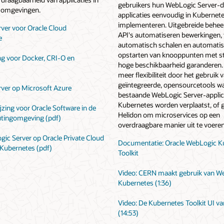
gebruikers hun WebLogic Server-
e omgevingen.
applicaties eenvoudig in Kubernet
implementeren. Uitgebreide behee
ver voor Oracle Cloud
API's automatiseren bewerkingen, t
e
automatisch schalen en automati
opstarten van knooppunten met s
g voor Docker, CRI-O en
hoge beschikbaarheid garanderen. 
meer flexibiliteit door het gebruik 
geïntegreerde, opensourcetools w
ver op Microsoft Azure
bestaande WebLogic Server-applic
Kubernetes worden verplaatst, of 
jzing voor Oracle Software in de
Helidon om microservices op een
tingomgeving (pdf)
overdraagbare manier uit te voeren
ic Server op Oracle Private Cloud
Documentatie: Oracle WebLogic K
 Kubernetes (pdf)
Toolkit
Video: CERN maakt gebruik van W
Kubernetes (1:36)
Video: De Kubernetes Toolkit UI v
(14:53)