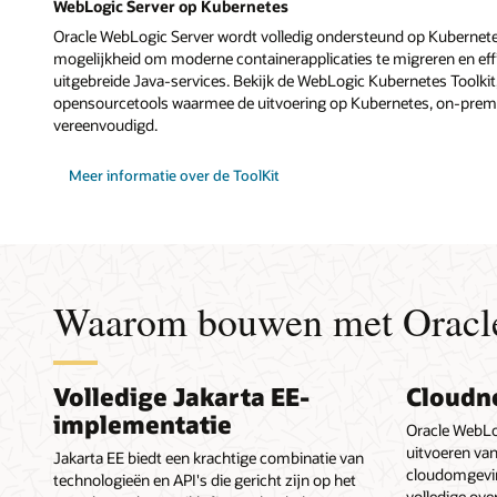
WebLogic Server op Kubernetes
Oracle WebLogic Server wordt volledig ondersteund op Kubernete
mogelijkheid om moderne containerapplicaties te migreren en ef
uitgebreide Java-services. Bekijk de WebLogic Kubernetes Toolkit
opensourcetools waarmee de uitvoering op Kubernetes, on-premis
vereenvoudigd.
Meer informatie over de ToolKit
Waarom bouwen met Oracl
Volledige Jakarta EE-
Cloudn
implementatie
Oracle WebLo
uitvoeren van
Jakarta EE biedt een krachtige combinatie van
cloudomgevin
technologieën en API's die gericht zijn op het
volledige ove