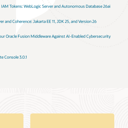
I IAM Tokens: WebLogic Server and Autonomous Database 26ai
r and Coherence: Jakarta EE 11, JDK 25, and Version 26
Your Oracle Fusion Middleware Against AI-Enabled Cybersecurity
e Console 3.0.1