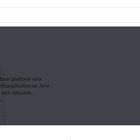
dbaar platform voor
jfsapplicaties op Java
t een robuuste,
.