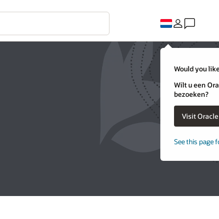
Would you like
Wilt u een Ora
bezoeken?
Visit Oracl
See this page f