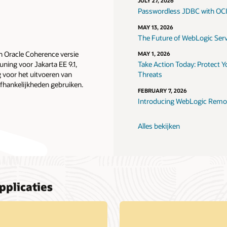
JULY 27, 2026
Passwordless JDBC with OC
MAY 13, 2026
The Future of WebLogic Serve
n Oracle Coherence versie
MAY 1, 2026
uning voor Jakarta EE 9.1,
Take Action Today: Protect 
g voor het uitvoeren van
Threats
afhankelijkheden gebruiken.
FEBRUARY 7, 2026
Introducing WebLogic Remot
Alles bekijken
pplicaties