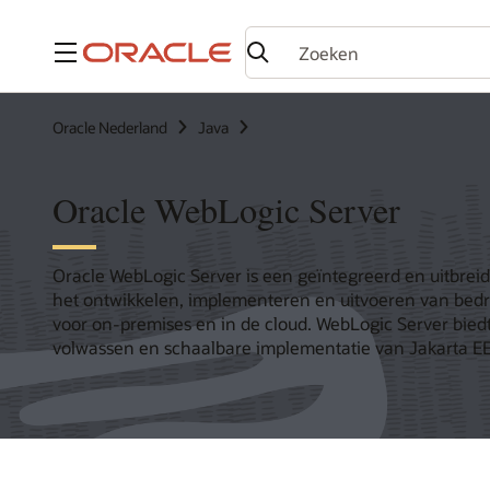
Menu
Oracle Nederland
Java
Oracle WebLogic Server
Oracle WebLogic Server is een geïntegreerd en uitbrei
het ontwikkelen, implementeren en uitvoeren van bedri
voor on-premises en in de cloud. WebLogic Server bied
volwassen en schaalbare implementatie van Jakarta EE