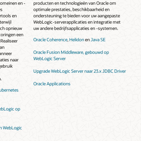
domeinen en -
producten en technologieën van Oracle om
es
optimale prestaties, beschikbaarheid en
rtools en
ondersteuning te bieden voor uw aangepaste
erwijl
WebLogic-serverapplicaties en integratie met
sch opnieuw
uw andere bedrijfsapplicaties en -systemen.
toringen een
Oracle Coherence
,
Helidon
en
Java SE
Realiseer
van
Oracle Fusion Middleware, gebouwd op
anneer
WebLogic Server
aties naar
gebruik
Upgrade WebLogic Server naar 23.x JDBC Driver
.
Oracle Applications
ubernetes
ebLogic op
an WebLogic