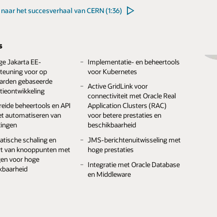
het overzicht met de nieuwe functies (6:57)
 naar het succesverhaal van CERN (1:36)
s
levering
Geautomatiseerde
s
s
implementaties en volledige
ele op abonnementen
API-toegang
bare prestaties voor
Opvragen en transacties voor
ge Jakarta EE-
Implementatie- en beheertools
erde prijzen
sapplicaties
gebeurtenisafhandeling op
teuning voor op
voor Kubernetes
Keuze uit ondersteunde versies
eschikbaarheid en
hoge snelheid
arden gebaseerde
en edities
l/waarde-object- en
Active GridLink voor
lijke connectiviteit
tieontwikkeling
entopslag
Gedistribueerde verwerking ter
connectiviteit met Oracle Real
acle Autonomous
Vereenvoudigde migratie met
plaatse
reide beheertools en API
Application Clusters (RAC)
ase
tools en
terde caching met
et automatiseren van
voor betere prestaties en
infrastructuurondersteuning
ersistentie
Hot cache voor realtime-
ingen
beschikbaarheid
database vernieuwing
lerante, automatische
tische schaling en
JMS-berichtenuitwisseling met
ng
Multi-site data federatie
rt van knooppunten met
hoge prestaties
ndeerde
Gedistribueerde implementatie
gen voor hoge
Integratie met Oracle Database
nsistentie
van java.util.concurrent
kbaarheid
en Middleware
lige, REST- en GraphQL-
Tooling-ondersteuning voor
ces
Kubernetes