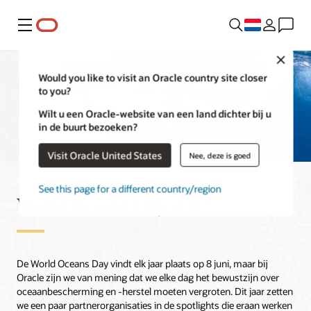
Menu
Close
Would you like to visit an Oracle country site closer
to you?
Wilt u een Oracle-website van een land dichter bij u
in de buurt bezoeken?
Visit Oracle United States
Nee, deze is goed
See this page for a different country/region
World Oceans Day 2022
De World Oceans Day vindt elk jaar plaats op 8 juni, maar bij
Oracle zijn we van mening dat we elke dag het bewustzijn over
oceaanbescherming en -herstel moeten vergroten. Dit jaar zetten
we een paar partnerorganisaties in de spotlights die eraan werken