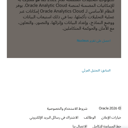
للإمكانيات المضمنة لمنصة Oracle Analytic Cloud. يوفر
النظام الأساسي لـ Oracle Analytics Cloud إمكانات عبر
عملية التحليلات بأكملها، بما في ذلك استيعاب البيانات
ووضع النماذج، وإعداد البيانات وإثرائها، والتصور، والتعاون،
مع الأمان والحوكمة المتكاملين.
احصل على تقرير Nucleus
السابق: التمثيل المرئي
© 2026 Oracle
شروط الاستخدام والخصوصية
خيارات الإعلان
الوظائف
الاشتراك في رسائل البريد الإلكتروني
خط المساعدة للتكامل
الاتصال بنا