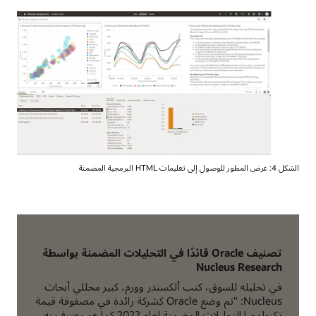
الشكل 4: عرض المطور للوصول إلى تعليمات HTML البرمجية المضمنة
تصنيف Oracle قائدًا في التحليلات المضمنة بواسطة
Nucleus Research
في تحليله للسوق، كتب ألكسندر وورم، كبير محللي أبحاث
Nucleus: "تم وضع Oracle كشركة رائدة في مصفوفة قيمة
تكنولوجيا التحليلات المضمنة لعام 2022 كما هو معترف به