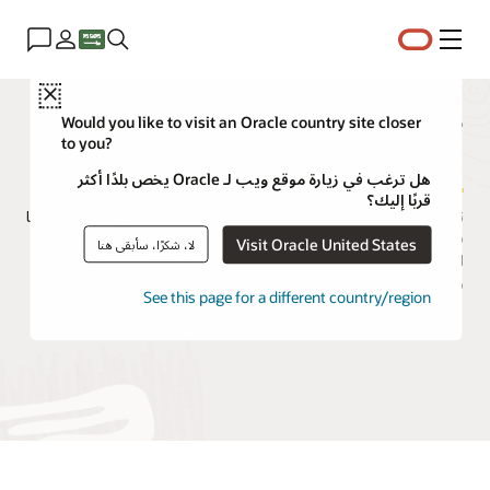
القائمة
Close
مستكشف إمكانات التحليلات
Would you like to visit an Oracle country site closer
to you?
الاستهلاك
هل ترغب في زيارة موقع ويب لـ Oracle يخص بلدًا أكثر
قربًا إليك؟
تقدم Oracle تجربة مستخدم Redwood متسقة عبر جميع التطبيقات، بما
في ذلك تطبيقات SaaS وخدمات التكنولوجيا. بالإضافة إلى تسجيل
Visit Oracle United States
لا، شكرًا، سأبقى هنا
الدخول الموحد، يمكن للمستخدمين إكمال مهام العمل دون التبديل إلى
واجهة مختلفة.
See this page for a different country/region
طلب عرض توضيحي