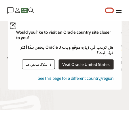
القائمة
Close
مستكشف إمكانات التحليلات
Would you like to visit an Oracle country site closer
to you?
إعداد البيانات
هل ترغب في زيارة موقع ويب لـ Oracle يخص بلدًا أكثر
قربًا إليك؟
يساعد إعداد الإمكانات وإثرائها مستخدمي الأعمال على تحويل مجموعات
البيانات من البيانات الأولية المجمعة من أنظمة المصدر إلى بيانات
Visit Oracle United States
لا، شكرًا، سأبقى هنا
يمكنها دعم قصص التحليلات.
See this page for a different country/region
طلب عرض توضيحي