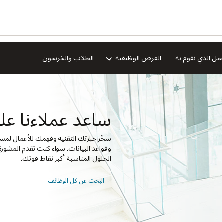
هل ترغ
نا على التطور
ion
سخّر خبرتك التقنية وفهمك للأعمال لمساعدة العملاء على تحقيق نجاح ملموس باستخدام تقنيات AI وCloud
تقدم المشورة داخليًا أو خارجيًا، ستكون قدرتك على طرح الأسئلة المناسبة وإيجاد
قوتك.