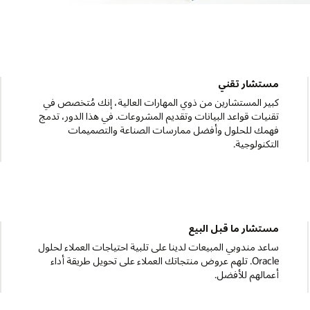
محلل عملية المبيعات
في
دعم فِرق مبيعات Oracle Consulting. تحدد فرص السحابة
دمج
وتسعى إليها وتصبح أساسًا لإتمام الصفقات.
البنية المؤسسية والحلول
لول
تقديم المشورة لأكبر عملائنا حول كيف يمكنهم إطلاق العنان
لقيمة مجموعة الخدمات الكاملة لدينا. في هذا الموضع الذي
يشبه المدير التقني، تكون السلطة على البنية الشاملة.