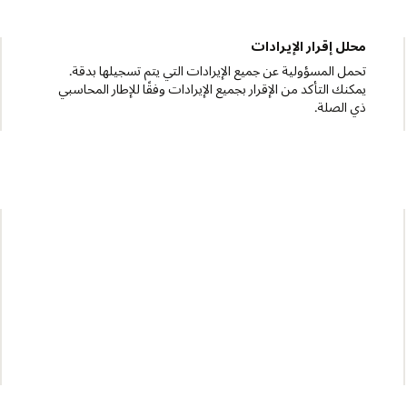
المشتريات وحسابات المدفوعات
تقديم خدمات التوريد وإدارة الموردين والتفاوض بشأن العقود
بي
تقود معالجة أوامر الشراء والفواتير وتقارير المصروفات مع التر
على كفاءة التكلفة.