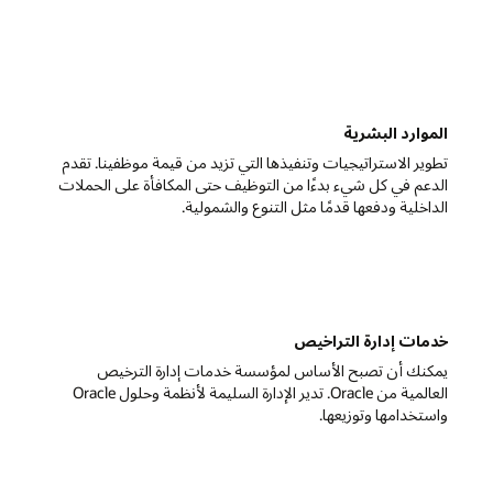
قدم
لات
مة وحلول Oracle