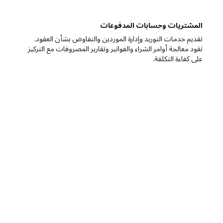
.
كيز