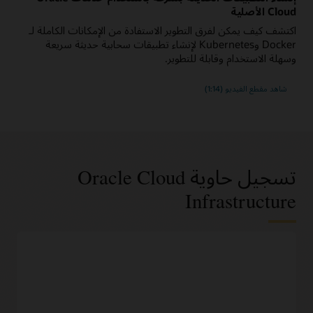
Cloud الأصلية
اكتشف كيف يمكن لفرق التطوير الاستفادة من الإمكانات الكاملة لـ
Docker وKubernetes لإنشاء تطبيقات سحابية حديثة سريعة
وسهلة الاستخدام وقابلة للتطوير.
شاهد مقطع الفيديو (1:14)
تسجيل حاوية Oracle Cloud
Infrastructure
ميزات DevOps
متوافق بنسبة 100% مع واجهات برمجة تطبيقات
Docker V2 المستخدمة على نطاق واسع
التعامل مع صور Docker ومستودعات الحاويات باستخدام أوامر
Docker CLI المألوفة وDocker HTTP API V2.