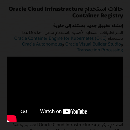
حالات استخدام Oracle Cloud Infrastructure
Container Registry
إنشاء تطبيق جديد يستند إلى حاوية
انشر تطبيقات السحابة الأصلية باستخدام سجل Docker هذا
باستخدام
Oracle Container Engine for Kubernetes (OKE)
و
Oracle Visual Builder Studio
و
Oracle Autonomous
.
Transaction Processing
عرض بنية التطبيقات الجديدة
تحديث Oracle WebLogic Server باستخدام الحاويات
قم بتعريف التطبيق والخادم في ملف إرساء دون إعادة الربط. استخدم
أداة التكامل المستمر والتسليم المستمر (CI/CD) لنشرها في
Kubernetes.
عرض بنية تطبيقات WebLogic
إنشاء بنية خدمات صغيرة أكثر
استخدم مركز بنية Oracle Cloud Infrastructure لتصميم وتنفيذ