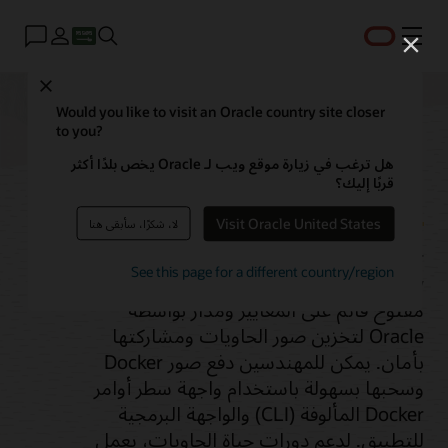
القائمة
Close
Would you like to visit an Oracle country site closer
to you?
سجل الحاويات
هل ترغب في زيارة موقع ويب لـ Oracle يخص بلدًا أكثر
قربًا إليك؟
Visit Oracle United States
لا، شكرًا، سأبقى هنا
Oracle Cloud Infrastructure Container
See this page for a different country/region
Registry عبارة عن خدمة سجل نظام Docker
مفتوح قائم على المعايير ومُدار بواسطة
Oracle لتخزين صور الحاويات ومشاركتها
بأمان. يمكن للمهندسين دفع صور Docker
وسحبها بسهولة باستخدام واجهة سطر أوامر
Docker المألوفة (CLI) والواجهة البرمجية
للتطبيق. لدعم دورات حياة الحاويات، يعمل