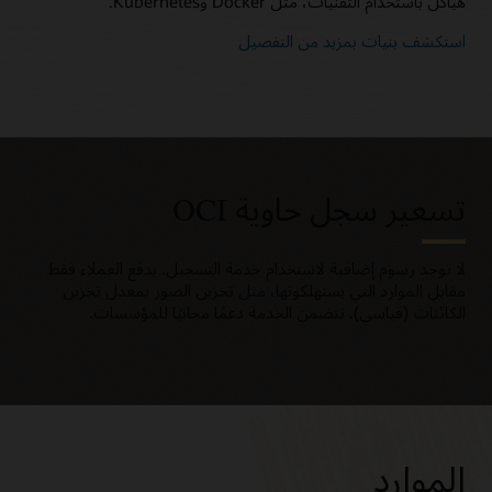
هياكل باستخدام التقنيات، مثل Docker وKubernetes.
استكشف بنيات بمزيد من التفصيل
تسعير سجل حاوية OCI
لا توجد رسوم إضافية لاستخدام خدمة التسجيل. يدفع العملاء فقط
مقابل الموارد التي يستهلكونها، مثل تخزين الصور بمعدل تخزين
الكائنات (قياسي). تتضمن الخدمة دعمًا مجانيًا للمؤسسات.
الموارد