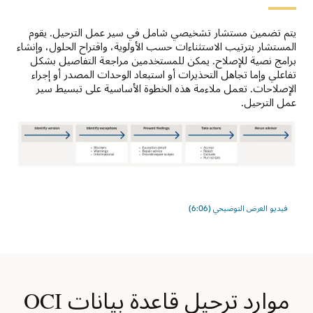
بعد
عمليات
حل
التكوين
يتم تضمين مستشار تشخيصي شامل في سير عمل الترحيل. يقوم
كل
مثيلات
المستشار بترتيب الاستثناءات حسب الأولوية، واقتراح الحلول، وإنشاء
الأخطاء،
قاعدة
برامج نصية للإصلاح. يمكن للمستخدمين مراجعة التفاصيل بشكل
يتم
البيانات
تفاعلي وإما تجاهل التحذيرات أو استبعاد الوحدات المصدر أو إجراء
تحميل
القياسية
الإصلاحات. تعمل ملاءمة هذه الخطوة الأساسية على تبسيط سير
البيانات
وOracle
عمل الترحيل.
أولاً
RAC
من
One
خلال
Node
مضخة
وOracle
البيانات،
RAC.
تشتمل
ويكون
يمكن
عملية
لدى
أن
مستشار
المستخدم
تكون
فيديو العرض التوضيحي (6:06)
الترحيل
خيار
الأنظمة
على
بين
الأساسية
خمس
تحميل
المستهدفة
خطوات.
الهدف
قواعد
1:
من
بيانات
تحديد
خلال
موارد ترحيل قاعدة بيانات OCI
ذاتية،
الإصدارات
التخزين
مشتركة