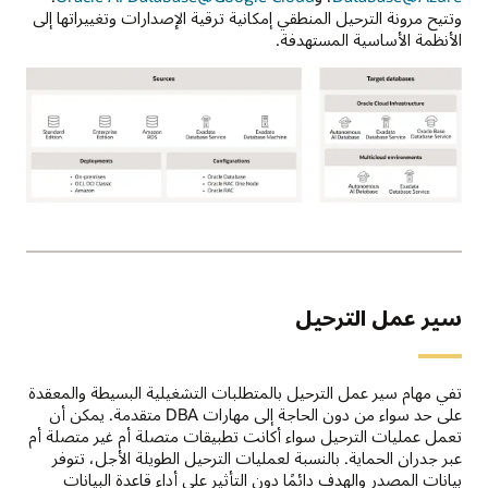
غيرها
وتتيح مرونة الترحيل المنطقي إمكانية ترقية الإصدارات وتغييراتها إلى
من
الأنظمة الأساسية المستهدفة.
مزودي
السحابة.
باستخدام
خدمة
ترحيل
قاعدة
بيانات
OCI،
يدعم
يسجل
ترحيل
المستخدمون
قاعدة
قواعد
بيانات
البيانات
OCI
سير عمل الترحيل
المصدر
إصدارات
والهدف
قاعدة
ويحددون
بيانات
بين
Oracle
تفي مهام سير عمل الترحيل بالمتطلبات التشغيلية البسيطة والمعقدة
الترحيل
المصدر
على حد سواء من دون الحاجة إلى مهارات DBA متقدمة. يمكن أن
عبر
التالية:
تعمل عمليات الترحيل سواء أكانت تطبيقات متصلة أم غير متصلة أم
الإنترنت
إصدارات
عبر جدران الحماية. بالنسبة لعمليات الترحيل الطويلة الأجل، تتوفر
أو
11g
بيانات المصدر والهدف دائمًا دون التأثير على أداء قاعدة البيانات