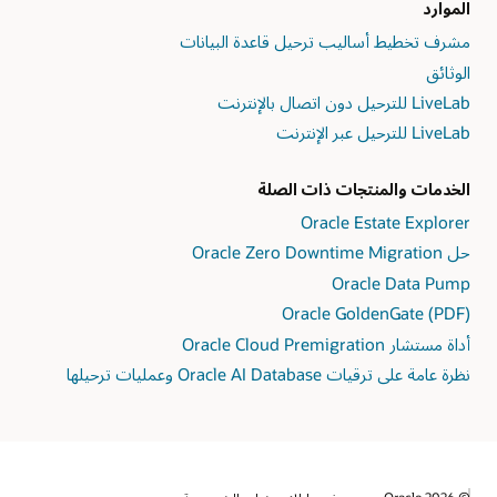
تشغيل
الموارد
وتوفير
GoldenGate.
أو
اسكربتات
مشرف تخطيط أساليب ترحيل قاعدة البيانات
خدمة
الإصلاح.
Exadata
الوثائق
4:
Cloud
اتخاذ
Service.
المستخدمين
إجراءات
بشأن
الخدمات والمنتجات ذات الصلة
النتائج،
بما
Oracle Estate Explorer
في
حل Oracle Zero Downtime Migration
ذلك
قبول
Oracle Data Pump
اسكربتات
Oracle GoldenGate (PDF)
الإصلاح
أداة مستشار Oracle Cloud Premigration
أو
تشغيلها
نظرة عامة على ترقيات Oracle AI Database وعمليات ترحيلها
أو
رفضها
أو
استبعادها.
5: