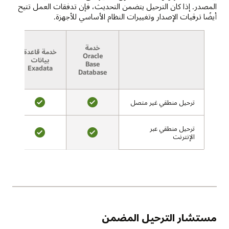
دون
و12c
المصدر. إذا كان الترحيل يتضمن التحديث، فإن تدفقات العمل تتيح
اتصال.
و18c
أيضًا ترقيات الإصدار وتغييرات النظام الأساسي للأجهزة.
في
و19c
مرحلة
وStandard
التحقق،
وEnterprise.
خدمة
يقيّم
خدمة قاعدة
يمكن
Oracle
بيانات
Cloud
Base
أن
Exadata
ا
Premigration
Database
تكون
Advisor
عمليات
التوافق
النشر
ترحيل منطقي غير متصل
ترحيل منطقي غير متصل
مع
هذه
المصدر
نعم
نعم
محلية
والهدف،
أو
ترحيل منطقي عبر
ترحيل منطقي عبر
ويبحث
على
الإنترنت
الإنترنت
عن
نعم
نعم
OCI
محتوى
أو
يحتمل
OCI
أن
Classic
يكون
أو
به
على
مشاكل،
Amazon
ويقدم
مستشار الترحيل المضمن
RDS.
التوصيات.
تتضمن