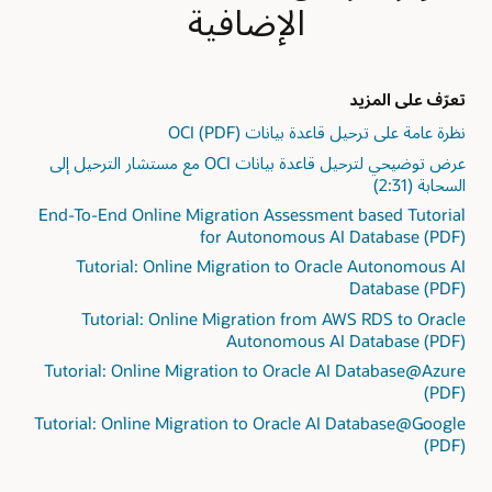
المصدر
الوسيط
الإضافية
ومخصصة
والهدف.
في
لكل
2:
مخزن
من
تحديد
الكائنات
ATP
الاستثناءات
أو
وADW،
تعرّف على المزيد
في
ارتباط
ويمكن
نظرة عامة على ترحيل قاعدة بيانات OCI (PDF)
شكل
قاعدة
أن
"الإجراء
بيانات
عرض توضيحي لترحيل قاعدة بيانات OCI مع مستشار الترحيل إلى
تكون
مطلوب"
مباشر
السحابة (2:31)
قواعد
و"مراجعة
بين
بيانات
End-To-End Online Migration Assessment based Tutorial
مطلوبة"
قاعدة
مُجمعة،
for Autonomous AI Database (PDF)
و"مراجعة
البيانات
مثل
مقترحة".
Tutorial: Online Migration to Oracle Autonomous AI
المصدر
Base
3:
Database (PDF)
والهدف.
Database
عرض
في
Tutorial: Online Migration from AWS RDS to Oracle
Service
النتائج،
حالة
Autonomous AI Database (PDF)
على
بما
الاتصال،
الأجهزة
Tutorial: Online Migration to Oracle AI Database@Azure
في
بعد
الظاهرية
(PDF)
ذلك
التحميل
أو
تفاصيل
Tutorial: Online Migration to Oracle AI Database@Google
الأولي،
الحوسبة
الاستثناء
(PDF)
يستخدم
دون
وإشعار
الاستنساخ
أنظمة
الإصلاح
المستمر