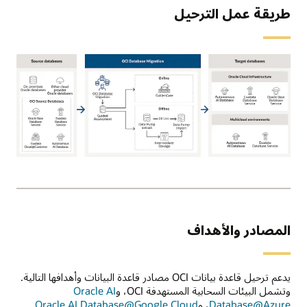
طريقة عمل الترحيل
يمكن
أن
تكون
قواعد
البيانات
المصادر والأهداف
المصدر
المدعومة
محلية
أو
يدعم ترحيل قاعدة بيانات OCI مصادر قاعدة البيانات وأهدافها التالية.
OCI
وتشمل البيئات السحابية المستهدفة OCI، و
Oracle AI
أو
Database@Azure
، و
Oracle AI Database@Google Cloud
.