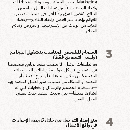
Marketing تجميع الجماهير ومسودات الاختلافات
وإعداد الرحلات وتنسيق عمليات النقل وتلخيص
النتائج. تقضي الفرق وقتًا أقل في عمليات سحب
القوائم وإعداد سير العمل وإعداد التقارير—وقضاء
المزيد من الوقت في الإستراتيجية والعروض ونتائج
العملاء.
3
السماح للشخص المناسب بتشغيل البرنامج
(وليس التسويق فقط)
مع تطبيقات الوكيل، لا يتطلب تنفيذ برنامج متخصصًا
في التسويق في كل مرة. يمكن إطلاق المسرحيات
المعتمدة من خلال المبيعات أو نجاح العملاء أو
الخدمة أو الشركاء من عمليات سير العمل الخاصة بهم
—باستخدام الجماهير والرسائل والخطوات التي تم
إنشاؤها مسبقًا—حتى يحدث التنفيذ حيث يعيش
العمل بالفعل.
4
منع إهدار التواصل من خلال تأريض الإجراءات
في واقع الأعمال