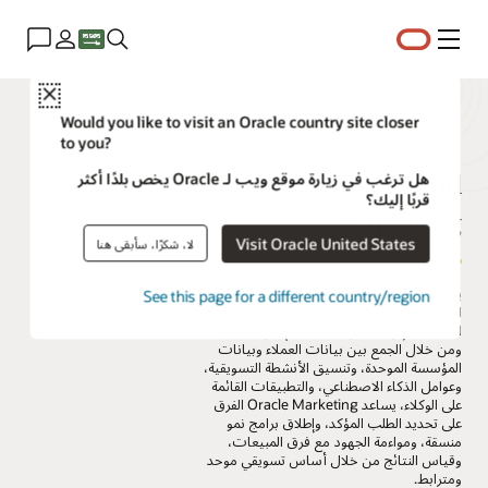
القائمة
Close
Would you like to visit an Oracle country site closer
to you?
Oracle Fusion Cloud
هل ترغب في زيارة موقع ويب لـ Oracle يخص بلدًا أكثر
قربًا إليك؟
Marketing
Visit Oracle United States
لا، شكرًا، سأبقى هنا
يساعد Oracle Fusion Cloud Marketing
See this page for a different country/region
المؤسسات على الانتقال من تنفيذ الحملات
التسويقية إلى تنسيق النمو القائم على الوكلاء.
ومن خلال الجمع بين بيانات العملاء وبيانات
المؤسسة الموحدة، وتنسيق الأنشطة التسويقية،
وعوامل الذكاء الاصطناعي، والتطبيقات القائمة
على الوكلاء، يساعد Oracle Marketing الفرق
على تحديد الطلب المؤكد، وإطلاق برامج نمو
منسقة، ومواءمة الجهود مع فرق المبيعات،
وقياس النتائج من خلال أساس تسويقي موحد
ومترابط.