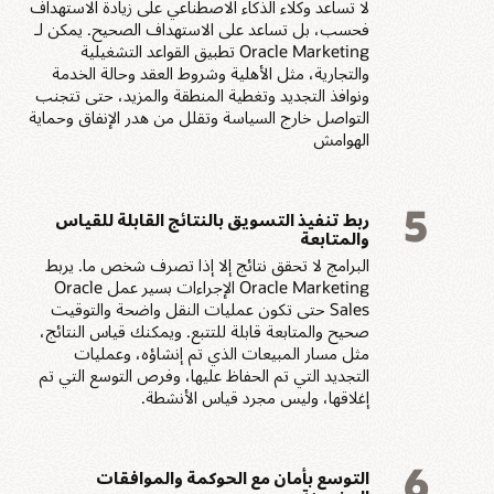
لا تساعد وكلاء الذكاء الاصطناعي على زيادة الاستهداف
فحسب، بل تساعد على الاستهداف الصحيح. يمكن لـ
Oracle Marketing تطبيق القواعد التشغيلية
والتجارية، مثل الأهلية وشروط العقد وحالة الخدمة
ونوافذ التجديد وتغطية المنطقة والمزيد، حتى تتجنب
التواصل خارج السياسة وتقلل من هدر الإنفاق وحماية
الهوامش
5
ربط تنفيذ التسويق بالنتائج القابلة للقياس
والمتابعة
البرامج لا تحقق نتائج إلا إذا تصرف شخص ما. يربط
Oracle Marketing الإجراءات بسير عمل Oracle
Sales حتى تكون عمليات النقل واضحة والتوقيت
صحيح والمتابعة قابلة للتتبع. ويمكنك قياس النتائج،
مثل مسار المبيعات الذي تم إنشاؤه، وعمليات
التجديد التي تم الحفاظ عليها، وفرص التوسع التي تم
إغلاقها، وليس مجرد قياس الأنشطة.
6
التوسع بأمان مع الحوكمة والموافقات