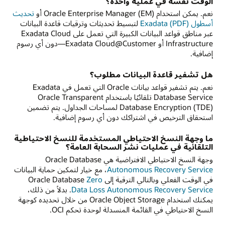
الوقت نفسه في عملية واحدة؟
نعم. يمكن استخدام Oracle Enterprise Manager (EM) أو
تحديث
أسطول Exadata (PDF)
لتبسيط تحديثات وترقيات قاعدة البيانات
عبر مناطق قواعد البيانات الكبيرة التي تعمل على Exadata Cloud
Infrastructure أو Exadata Cloud@Customer—دون أي رسوم
إضافية.
هل تشفير قاعدة البيانات مطلوب؟
نعم. يتم تشفير قواعد بيانات Oracle التي تعمل في Exadata
Database Service تلقائيًا باستخدام Oracle Transparent
Database Encryption (TDE) لمساحات الجداول. يتم تضمين
استحقاق الترخيص في اشتراكك دون أي رسوم إضافية.
ما وجهة النسخ الاحتياطي المستخدمة للنسخ الاحتياطية
التلقائية في عمليات نشر السحابة العامة؟
وجهة النسخ الاحتياطي الافتراضية هي Oracle Database
Autonomous Recovery Service
، مع خيار لتمكين حماية البيانات
في الوقت الفعلي وبالتالي الترقية إلى Oracle Database
Zero
Data Loss Autonomous Recovery Service
. بدلاً من ذلك،
يمكنك استخدام Oracle Object Storage من خلال تحديده كوجهة
النسخ الاحتياطي في القائمة المنسدلة لوحدة تحكم OCI.