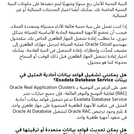
البنية التحتية للأمان ربع سنويًا وشهريًا ليتم تنفيذها على مكونات البنية
التحتية الخاصة بك. يمكنك أيضًا اختيار التحديثات المتتالية أو غير
المتتالية.
إذا كنت تعمل على بنية تحتية فائقة الأداء مشتركة ومتعددة العملاء،
فيجب أن تخضع الأجهزة المضيفة المادية الأساسية للصيانة بشكل
دوري، ما يتطلب إعادة تشغيل الجهاز الظاهري الخاص بك. سيُجدول
مهندسو Oracle Cloud عملية الصيانة لترحيل جهازك الظاهري إلى
مضيف مُحدَّث وإخطارك بإعادة التشغيل في المرة القادمة. يمكنك
اختيار إعادة تشغيل الجهاز الظاهري قبل ذلك الوقت أو السماح
بحدوثه كما هو مجدول.
هل يمكنني تشغيل قواعد بيانات أحادية المثيل في
بيئات Exadata Database Service؟
نعم. على الرغم من التوصية بـ Oracle Real Application Clusters
(RAC) لقابلية التوسع والتوفر الفائقة، فإن جميع خيارات نشر
Exadata Database Service تدعم تشغيل قواعد بيانات أحادية
المثيل في عناقيد الأجهزة الظاهرية المنشورة على جهاز ظاهري واحد.
لا يلزم وجود ترخيص Oracle RAC لتشغيل Oracle AI Database
في عنقود أجهزة ظاهرية واحد.
هل يمكن تحديث قواعد بيانات متعددة أو ترقيتها في