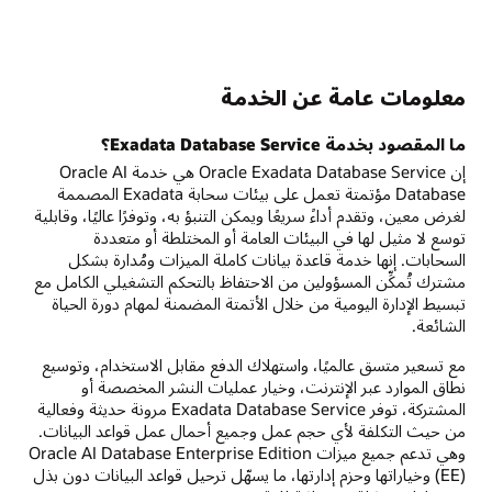
معلومات عامة عن الخدمة
ما المقصود بخدمة Exadata Database Service؟
إن Oracle Exadata Database Service هي خدمة Oracle AI
Database مؤتمتة تعمل على بيئات سحابة Exadata المصممة
لغرض معين، وتقدم أداءً سريعًا ويمكن التنبؤ به، وتوفرًا عاليًا، وقابلية
توسع لا مثيل لها في البيئات العامة أو المختلطة أو متعددة
السحابات. إنها خدمة قاعدة بيانات كاملة الميزات ومُدارة بشكل
مشترك تُمكِّن المسؤولين من الاحتفاظ بالتحكم التشغيلي الكامل مع
تبسيط الإدارة اليومية من خلال الأتمتة المضمنة لمهام دورة الحياة
الشائعة.
مع تسعير متسق عالميًا، واستهلاك الدفع مقابل الاستخدام، وتوسيع
نطاق الموارد عبر الإنترنت، وخيار عمليات النشر المخصصة أو
المشتركة، توفر Exadata Database Service مرونة حديثة وفعالية
من حيث التكلفة لأي حجم عمل وجميع أحمال عمل قواعد البيانات.
وهي تدعم جميع ميزات Oracle AI Database Enterprise Edition
(EE) وخياراتها وحزم إدارتها، ما يسهّل ترحيل قواعد البيانات دون بذل