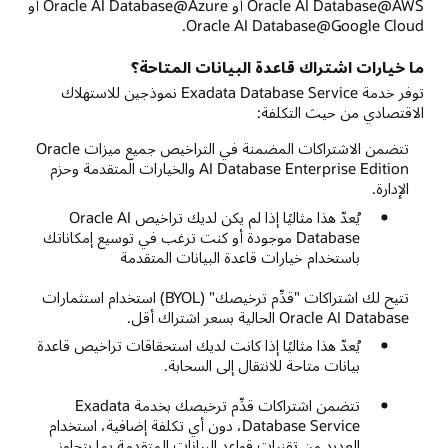
Oracle AI Database@AWS أو Oracle AI Database@Azure أو
Oracle AI Database@Google Cloud.
ما خيارات اشتراك قاعدة البيانات المتاحة؟
توفر خدمة Exadata Database Service نموذجين للاستهلاك
الاقتصادي من حيث التكلفة:
تتضمن الاشتراكات المضمنة في التراخيص جميع ميزات Oracle
AI Database Enterprise Edition والخيارات المتقدمة وحزم
الإدارة.
يُعدّ هذا مثاليًا إذا لم يكن لديك تراخيص Oracle AI
Database موجودة أو كنت ترغب في توسيع إمكاناتك
باستخدام خيارات قاعدة البيانات المتقدمة
تتيح لك اشتراكات "‌قدِّم ترخيصك" (BYOL) استخدام استثمارات
Oracle AI Database الحالية بسعر اشتراك أقل.
يُعدّ هذا مثاليًا إذا كانت لديك استحقاقات تراخيص قاعدة
بيانات متاحة للانتقال إلى السحابة.
تتضمن اشتراكات قدِّم ترخيصك بخدمة Exadata
Database Service، دون أي تكلفة إضافية، استخدام
العديد من تقنيات قواعد البيانات المتقدمة بما يتجاوز