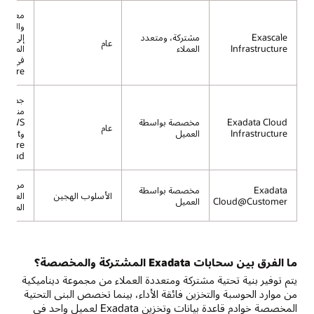
والتوسع
Exascale
مشتركة، ومتعدد
إلى جم
عام
Infrastructure
العملاء
المناطق
في t
Azure
جميع منا
مناطق 
Exadata Cloud
مخصصة بواسطة
n AWS
عام
Infrastructure
العميل
وosoft
Cloud
مركز بي
Exadata
مخصصة بواسطة
الأسلوب الهجين
العميل 
Cloud@Customer
العميل
المحدد
ما الفرق بين سحابات Exadata المشتركة والمخصصة؟
يتم توفير بنية تحتية مشتركة ومتعددة العملاء من مجموعة ديناميكية
من موارد الحوسبة والتخزين فائقة الأداء، بينما تخصص البنى التحتية
المخصصة خوادم قاعدة بيانات وتخزين Exadata لعميل واحد في