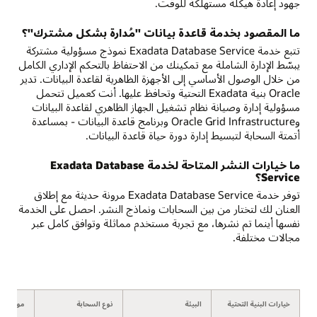
جهود إعادة هيكلة مستهلكة للوقت.
ما المقصود بخدمة قاعدة بيانات "مُدارة بشكل مشترك"؟
تتبع خدمة Exadata Database Service نموذج مسؤولية مشتركة
يبسّط الإدارة الشاملة مع تمكينك من الاحتفاظ بالتحكم الإداري الكامل
من خلال الوصول الأساسي إلى الأجهزة الظاهرية لقاعدة البيانات. تدير
Oracle بنية Exadata التحتية وتحافظ عليها. أنت كعميل تتحمل
مسؤولية إدارة وصيانة نظام تشغيل الجهاز الظاهري لقاعدة البيانات
وOracle Grid Infrastructure وبرنامج قاعدة البيانات - بمساعدة
أتمتة السحابة لتبسيط إدارة دورة حياة قاعدة البيانات.
ما خيارات النشر المتاحة لخدمة Exadata Database
Service؟
توفر خدمة Exadata Database Service مرونة حديثة مع إطلاق
العنان لك لتختار من بين السحابات ونماذج النشر. احصل على الخدمة
نفسها أينما تم نشرها، مع تجربة مستخدم مماثلة وتوافق كامل عبر
مجالات مختلفة.
خيارات البنية التحتية
البيئة
نوع السحابة
موقع الن