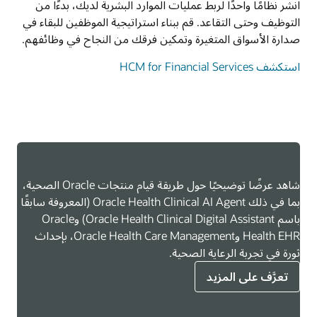
انشر نظامًا واحدًا لربط عمليات الموارد البشرية لديك، بدءًا من
التوظيف وحتى التقاعد. قم ببناء استراتيجية الموظفين للبقاء في
صدارة الأسواق المتغيرة وتمكين فرقك من النجاح في وظائفهم.
استكشف HCM for Financial Services
شاهد عرضًا توضيحيًا حول طريقة قيام منتجات Oracle الصحية،
بما في ذلك Oracle Health Clinical AI Agent (المعروفة سابقًا
باسم Oracle Health Clinical Digital Assistant) وOracle
Health EHR وOracle Health Care Management، بإحداث
ثورة في تجربة الرعاية الصحية.
تعرَّف على المزيد