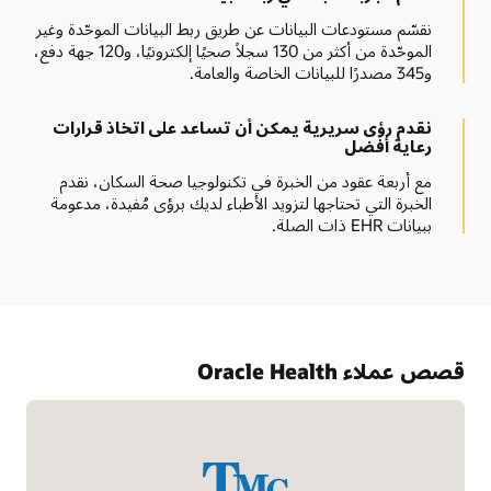
تعرّف على المزيد حول حلول إدارة الإحالة
تعرّف على المزيد حول حلول إعداد التقارير والتحليلات
نقسّم مستودعات البيانات عن طريق ربط البيانات الموحّدة وغير
الحصول على المساعدة في تنشيط التجارب وتسجيل المرضى
الموحّدة من أكثر من 130 سجلاً صحيًا إلكترونيًا، و120 جهة دفع،
وإزالة العقبات
و345 مصدرًا للبيانات الخاصة والعامة.
الحصول على فرص لإطلاق التجارب الصناعية أو المساهمة فيها
والحفاظ على المزيد من المرضى في الشبكة.
نقدم رؤى سريرية يمكن أن تساعد على اتخاذ قرارات
رعاية أفضل
تعرّف على المزيد حول حلول البيانات الحقيقية من Oracle
مع أربعة عقود من الخبرة في تكنولوجيا صحة السكان، نقدم
الخبرة التي تحتاجها لتزويد الأطباء لديك برؤى مُفيدة، مدعومة
ببيانات EHR ذات الصلة.
قصص عملاء Oracle Health