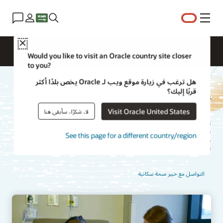
القائمة
Close
نظرة عامة
الحلول
منتجات الرعاية الصحية
Would you like to visit an Oracle country site closer
to you?
هل ترغب في زيارة موقع ويب لـ Oracle يخص بلدًا أكثر
إدارة الصحة السكانية
قربًا إليك؟
Visit Oracle United States
لا، شكرًا، سأبقى هنا
تخطي الرعاية الفردية. باستخدام حلول إدارة الصحة السكانية لدينا، يمكنك توسيع
نطاق تركيز رعاية مؤسستك من خلال زيادة الجهود عبر مجموعات سكانية
See this page for a different country/region
بأكملها والتأكيد على إدارة الحالات المُزمنة والوقاية منها. يمكننا مساعدتك على
توفير رعاية مُنسقة خارج المستشفى لتعزيز الصحة للسكان بشكل أكبر.
التواصل مع خبير صحة سكانية