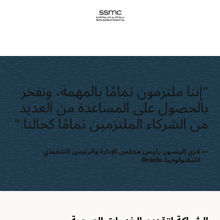
"إننا ملتزمون تمامًا بالمهمة، ونفخر
بالحصول على المساعدة من العديد
من الشركاء الملتزمين تمامًا كحالنا."
لاري إليسون؜ رئيس مجلس الإدارة والرئيس التنفيذي
للتكنولوجيا، Oracle