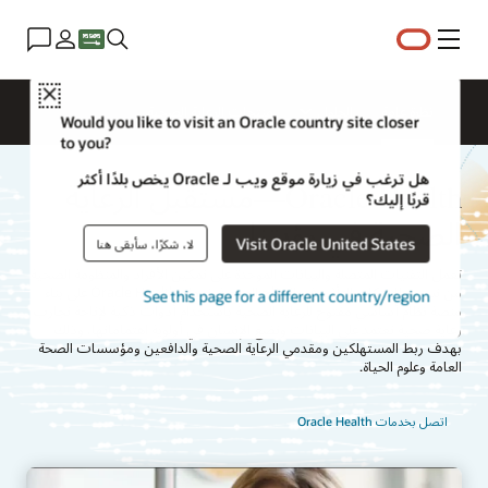
القائمة
Close
نظرة عامة
الحلول
منتجات الرعاية الصحية
Would you like to visit an Oracle country site closer
to you?
هل ترغب في زيارة موقع ويب لـ Oracle يخص بلدًا أكثر
Oracle Health—مستقبل الرعاية
قربًا إليك؟
الصحية في رؤيتنا
Visit Oracle United States
لا، شكرًا، سأبقى هنا
تعمل التقنيات المتصلة والبيانات الموحدة على تمكين الأفراد والمنظومة الصحية
من تسريع الابتكار والتأثير في النتائج الصحية. تعمل Oracle Health على بناء
See this page for a different country/region
منصة نظام أساسي مفتوح للرعاية الصحية باستخدام أدوات ذكية لإتاحة تجارب
رعاية صحية تعتمد على البيانات وتضع الإنسان في أولوية اهتماماتها، وذلك
بهدف ربط المستهلكين ومقدمي الرعاية الصحية والدافعين ومؤسسات الصحة
العامة وعلوم الحياة.
اتصل بخدمات Oracle Health