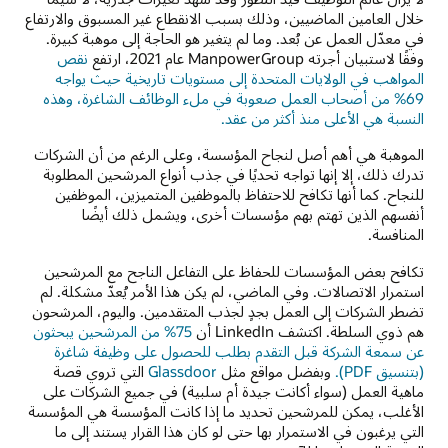
خلال العامين الماضيين، وذلك بسبب الانقطاع غير المسبوق والارتفاع
في معدّل العمل عن بُعد. وما لم يتغير هو الحاجة إلى موهبة كبيرة.
وفقًا لاستبيان أجرته ManpowerGroup عام 2021، ارتفع
نقص
المواهب في الولايات المتحدة إلى مستويات تاريخية حيث يواجه
69% من أصحاب العمل صعوبة في ملء الوظائف الشاغرة، وهذه
النسبة هي الأعلى منذ أكثر من عقد.
الموهبة هي أهم أصل لنجاح المؤسسة، وعلى الرغم من أن الشركات
تدرك ذلك، إلا إنها تواجه تحديًا في جذب أنواع المرشحين المطلوبة
للنجاح. كما أنها تكافح للاحتفاظ بالموظفين المتميزين، الموظفين
أنفسهم الذين تهتم بهم مؤسسات أخرى، ويشمل ذلك أيضًا
المنافسة.
تكافح بعض المؤسسات للحفاظ على التفاعل الناجح مع المرشحين
استمرار الاتصالات. وفي الماضي، لم يكن هذا الأمر يُعدّ مشكلة. لم
تضطر الشركات إلى العمل بجدٍ لجذب المتقدمين. واليوم، المرشحون
هم ذوي السلطة. اكتشف LinkedIn أن
75% ‏من المرشحين يبحثون
عن سمعة الشركة قبل التقدم بطلب للحصول على وظيفة شاغرة
(بتنسيق PDF).
وبفضل مواقع مثل
Glassdoor
التي تروي قصة
ماهية العمل (سواء أكانت جيدة أم سلبية) في جميع الشركات على
الأغلب، يمكن للمرشحين تحديد ما إذا كانت المؤسسة هي المؤسسة
التي يرغبون في الاستمرار بها حتى لو كان هذا القرار يستند إلى ما