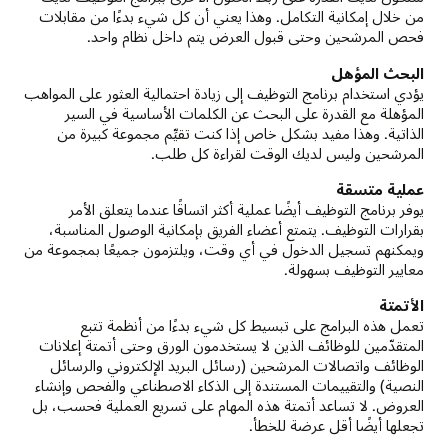
من خلال إمكانية التكامل. وهذا يعني أن كل شيء بدءًا من مقابلات
فحص المرشحين وحتى قبول العرض يتم داخل نظام واحد.
البحث المؤهل
يؤدي استخدام برنامج التوظيف إلى زيادة احتمالية العثور على المواهب
المؤهلة مع القدرة على البحث عن الكلمات الأساسية في السير
الذاتية. وهذا مفيد بشكل خاص إذا كنت تقيِّم مجموعة كبيرة من
المرشحين وليس لديك الوقت لقراءة كل طلب.
عملية متسقة
يوفر برنامج التوظيف أيضًا عملية أكثر اتساقًا عندما يتعلق الأمر
بقرارات التوظيف. يتمتع أعضاء الفريق بإمكانية الوصول المناسبة،
ويمكنهم تسجيل الدخول في أي وقت، ويلتزمون جميعًا بمجموعة من
معايير التوظيف بسهولة.
الأتمتة
تعمل هذه البرامج على تبسيط كل شيء بدءًا من أنظمة تتبع
المتقدّمين للوظائف الذين لا يستخدمون الورق وحتى أتمتة إعلانات
الوظائف واتصالات المرشحين (رسائل البريد الإلكتروني والرسائل
النصية) والتقييمات المستندة إلى الذكاء الاصطناعي والفحص وإنشاء
العروض. لا تساعد أتمتة هذه المهام على تسريع العملية فحسب، بل
تجعلها أيضًا أقل عرضة للخطأ.