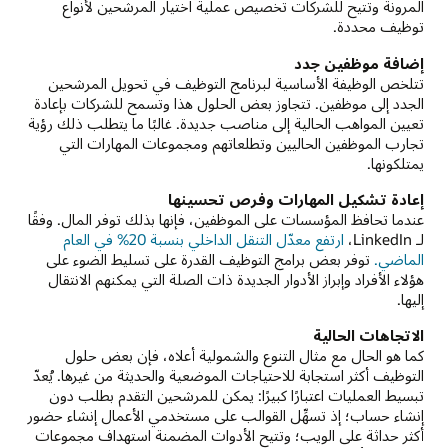
المرونة وتتيح للشركات تخصيص عملية اختيار المرشحين لأنواع
توظيف محددة.
إضافة موظفين جدد
تتلخص الوظيفة الأساسية لبرنامج التوظيف في تحويل المرشحين
الجدد إلى موظفين. تتجاوز بعض الحلول هذا وتسمح للشركات بإعادة
تعيين المواهب الحالية إلى مناصب جديدة. غالبًا ما يتطلب ذلك رؤية
تجارب الموظفين الحاليين وتطلعاتهم ومجموعات المهارات التي
يمتلكونها.
إعادة تشكيل المهارات وفرص تحسينها
عندما تحافظ المؤسسات على الموظفين، فإنها بذلك توفر المال. وفقًا
لـ LinkedIn، ‏
ارتفع معدّل التنقل الداخلي بنسبة 20% في العام
الماضي.
توفر بعض برامج التوظيف القدرة على تسليط الضوء على
هؤلاء الأفراد وإبراز الأدوار الجديدة ذات الصلة التي يمكنهم الانتقال
إليها.
الاتجاهات الحالية
كما هو الحال مع مثال التنوع والشمولية أعلاه، فإن بعض حلول
التوظيف أكثر استجابة للاحتياجات الموضعية والحديثة من غيرها. يُعدّ
تبسيط العمليات اعتبارًا كبيرًا: يمكن للمرشحين التقدم بطلب دون
إنشاء حساب؛ إذ تسهِّل القوالب على مستخدمي الأعمال إنشاء حضور
أكثر حداثة على الويب؛ وتتيح الأدوات المضمنة استهداف مجموعات