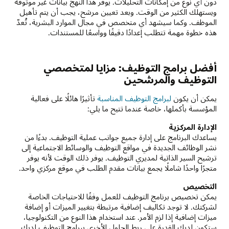
دون أي نوع من إمكانات التحليلات. يوفر هذا النهج بيانات غير موثوقة
ويستهلك الكثير من الوقت. وبعد تعيين مرشح، يجب أن يتم تأهيل
الموظف. وكما سيشهد أي متخصص في مجال الموارد البشرية، تُعدّ
هذه خطوة مهمة تتطلب إعدادًا دقيقًا وواسعًا للمستندات.
أفضل برامج التوظيف: مزايا لمتخصصي
التوظيف والمرشحين
يمكن أن يكون
لبرامج التوظيف المناسبة
تأثيرًا هائلًا على فعالية
المؤسسة بأكملها، خاصة عندما تتيح ما يلي:
الإدارة المركزية
يساعدك البرنامج على إدارة جميع جوانب عملية التوظيف. بدءًا من
نشر الوظائف الجديدة في مواقع التوظيف والوسائط الاجتماعية إلى
ترشيح السير الذاتية لمديري التوظيف. يوفر ذلك الوقت لأنه يوفر
متجرًا واحدًا شاملًا يجمع بيانات مقدم الطلب في موقع مركزي واحد.
التخصيص
يمكن تخصيص برنامج التوظيف للعمل وفقًا للاحتياجات الخاصة
لشركتك. لا توجد تكاليف إضافية مرتبطة بتغيير الميزات أو إضافة
ميزات إضافية إذا لزم الأمر. عند استخدام هذا النوع من التكنولوجيا،
ستكون لديك القدرة على ربط الحلول الأخرى ببرامج التوظيف لديك