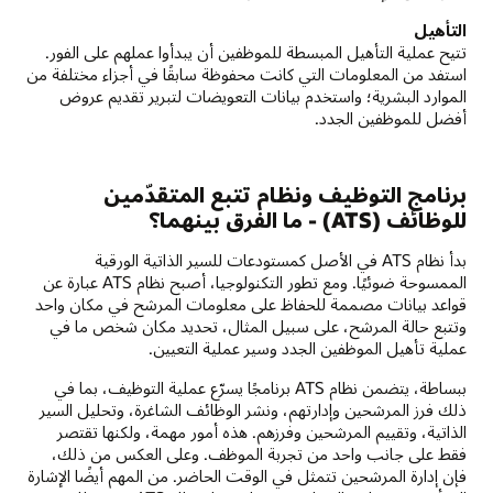
التأهيل
تتيح عملية التأهيل المبسطة للموظفين أن يبدأوا عملهم على الفور.
استفد من المعلومات التي كانت محفوظة سابقًا في أجزاء مختلفة من
الموارد البشرية؛ واستخدم بيانات التعويضات لتبرير تقديم عروض
أفضل للموظفين الجدد.
برنامج التوظيف ونظام تتبع المتقدّمين
للوظائف (ATS) - ما الفرق بينهما؟
بدأ نظام ATS في الأصل كمستودعات للسير الذاتية الورقية
الممسوحة ضوئيًا. ومع تطور التكنولوجيا، أصبح نظام ATS عبارة عن
قواعد بيانات مصممة للحفاظ على معلومات المرشح في مكان واحد
وتتبع حالة المرشح، على سبيل المثال، تحديد مكان شخص ما في
عملية تأهيل الموظفين الجدد وسير عملية التعيين.
ببساطة، يتضمن نظام ATS برنامجًا يسرّع عملية التوظيف، بما في
ذلك فرز المرشحين وإدارتهم، ونشر الوظائف الشاغرة، وتحليل السير
الذاتية، وتقييم المرشحين وفرزهم. هذه أمور مهمة، ولكنها تقتصر
فقط على جانب واحد من تجربة الموظف. وعلى العكس من ذلك،
فإن إدارة المرشحين تتمثل في الوقت الحاضر. من المهم أيضًا الإشارة