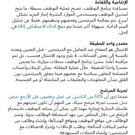
الإنتاجية والكفاءة
بمساعدة برنامج التوظيف، تصبح عملية التوظيف بسيطة، ما يتيح
لمديري التوظيف ومستخدمي الموارد البشرية إنجاز المزيد بشكل
أسرع. تتم معالجة المرشحين وفحصهم وتنظيمهم، فضلًا عن تحليل
السِيَر الذاتية، بسهولة أكبر عندما يتم دمج
الذكاء الاصطناعي (AI)
في
الحل.
مصدر واحد للحقيقة
الامتثال هو المفتاح عند التعامل مع المرشحين - قبل التعيين وبعده.
بالنسبة إلى بعض الصناعات، لا يلزم وجود الامتثال فحسب، بل تتم
مراقبته أيضًا. ينشئ برنامج التوظيف سجلات مركزية، ما يضمن
مصدرًا واحدًا للحقيقة. خلال عملية المقابلة، يمكن للزملاء وأصحاب
المصلحة التعاون بسلاسة مع بعضهم فيما يتعلق بالمرشحين دون
القلق بشأن المعلومات والتعليقات غير المكتملة أو غير الصحيحة.
تجربة المرشح
عندما ترى أن
‏63% من الباحثين عن عمل يرفضون على الأرجح عرض
عمل
بسبب تجربة مرشح سيئة، من المهم أن تكون تجربتهم مع
علامتك التجارية إيجابية مهما كان. يمكن أن يساعد التوظيف باستخدام
البرامج من خلال التخلّص من جهد استضافة الوظائف يدويًا، ونشر
الوظائف في مواقع التوظيف ومواقع الوسائط؛ وإنشاء وظائف من
عناصر البيانات الشائعة؛ وطلب الإحالات؛ وإجراء الاتصالات مع
المرشحين؛ وإنشاء الحملات المستهدفة.