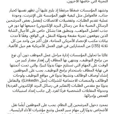
التجربة التي خاضها الآخرون.
وتشهد المؤسسات ضغطًا مرتفعًا إذ يلزم عليها أن تظهر نفسها كخيار
جذاب. فالعوامل مثل كيفية ظهور المؤسسة على الإنترنت، وجودة
عملية تقديم الطلبات، وتفضيلات الاتصالات (يفضل بعض المرشحين
الرسائل النصية بدلًا من رسائل البريد الإلكتروني) جميعها لها دور في
جذب أفضل المواهب. وينطبق هذا بشكل خاص على الأجيال الشابة
الذين يتوقعون تجربة مقنعة وسهلة التنقل. في الواقع، وفقًا لأحدث
بيانات مكتب الإحصاء الأمريكي المتاحة، فإن أكثر من واحد من كل
ثلاثة (35٪) من المشاركين في قوى العمل الأمريكية هم جيل الألفية.
غالبًا ما تحاول المؤسسات إدارة مراحل عمل الموظف دون أي نوع
من برامج التوظيف. وينتهي بها المطاف إلى إهدار مقدار كبير من
الوقت على المهام التي تستلزم جهدًا يدويًا كبيرًا، والتي تمت أتمتتها
في نهاية المطاف باستخدام برامج التوظيف. يجب على الموظفين
إنشاء أوصاف الوظائف ونشرها يدويًا في مواقع التوظيف ولوحات
الوظائف والمنصات الاجتماعية للشركات (مثل LinkedIn)؛ والتفاعل
يدويًا مع مقدمي الطلبات (التفكير في رسائل البريد الإلكتروني الفردية)
وجدولة المقابلات الشخصية فردًا لفرد، إلى جانب إعداد استبيانات
الفحص وإجرائها.
بمجرد دخول المرشحين إلى النظام، يجب على الموظفين أيضًا نقل
الأشخاص يدويًا إلى مهام سير العمل وتتبع مؤشرات الأداء الرئيسية،