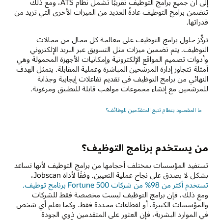
إلى أن جميع برامج التوظيف تقريبًا تشمل نظام ATS، ومع ذلك
تتضمن برامج التوظيف عادةً العديد من الميزات الأخرى التي تزيد من
قدراتها.
تركِّز حلول برامج التوظيف على معالجة كل مجال من مجالات
التوظيف. يتم تضمين ميزات مثل التسويق عبر البريد الإلكتروني
وأدوات تصميم المواقع الإلكترونية وإمكانيات الأجهزة المحمولة وهي
أمثلة تتجاوز إدارة المرشحين المباشرة وعملية المقابلة. يتمثل الهدف
النهائي من برامج التوظيف في تقديم تفاعلات إيجابية وجذابة
للمرشحين مع إنشاء مجموعات مواهب قابلة للتطبيق ومرغوبة.
ما المقصود بنظام تتبع المتقدّمين للوظائف؟
من يستخدم برنامج التوظيف؟
تستفيد المؤسسات بمختلف أحجامها من برامج التوظيف لأنها تساعد
بشكل لا يصدق على نجاح عملية التعيين. وفقًا لأداة Jobscan،
تستخدم أكثر من 98% من شركات Fortune 500 برنامج توظيف.
ومع ذلك، فإن برامج التوظيف ليست مخصصة فقط للشركات
والمؤسسات الكبيرة، أو لقطاعات محددة فقط. وكما يعلم أي شخص
في الموارد البشرية، فإن العثور على المتقدمين ذوي الجودة