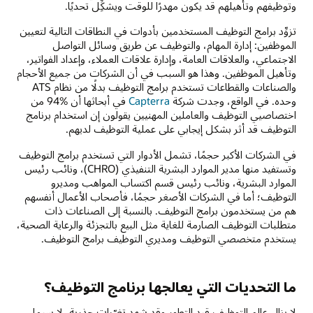
وتوظيفهم وتأهيلهم قد يكون مهدرًا للوقت ويشكِِّل تحديًا.
تزوِّد برامج التوظيف المستخدمين بأدوات في النطاقات التالية لتعيين
الموظفين: إدارة المهام، والتوظيف عن طريق وسائل التواصل
الاجتماعي، والعلاقات العامة، وإدارة علاقات العملاء، وإعداد الفواتير،
وتأهيل الموظفين. وهذا هو السبب في أن الشركات من جميع الأحجام
والصناعات والقطاعات تستخدم برامج التوظيف بدلًا من نظام ATS
وحده. في الواقع، وجدت شركة
Capterra
في أبحاثها أن ‏94% من
اختصاصيي التوظيف والعاملين المهنيين يقولون إن استخدام برنامج
التوظيف قد أثر بشكل إيجابي على عملية التوظيف لديهم.
في الشركات الأكبر حجمًا، تشمل الأدوار التي تستخدم برامج التوظيف
وتستفيد منها مدير الموارد البشرية التنفيذي (CHRO)، ونائب رئيس
الموارد البشرية، ونائب رئيس قسم اكتساب المواهب ومديرو
التوظيف؛ أما في الشركات الأصغر حجمًا، فأصحاب الأعمال أنفسهم
هم من يستخدمون برامج التوظيف. بالنسبة إلى الصناعات ذات
متطلبات التوظيف الصارمة للغاية مثل البيع بالتجزئة والرعاية الصحية،
يستخدم متخصصي التوظيف ومديري التوظيف برامج التوظيف.
ما التحديات التي يعالجها برنامج التوظيف؟
لا يزال عالم التوظيف قيد التطور وقد شهد تغيّرات جذرية، لا سيما