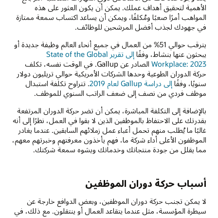
الأهمية لتحقيق أهداف عملك. يمكن أن يكون العثور على هذه
المواهب أمرًا صعبًا ومُكلفًا، ويمكن أن يساعد اكتساب سمعة ممتازة
في جهودك لجذب أفضل المرشحين للوظائف.
يترقب حوالي 51% من العمال في جميع أنحاء العالم وظيفة جديدة أو
يبحثون عنها بنشاط، وفقًا
إلى تقرير State of the Global
Workplace: 2023
الصادر عن Gallup. في الوقت نفسه، تكلف
حركة الدوران الطوعية وحدها الشركات الأمريكية حوالي تريليون دولار
سنويًا، وفقًا
إلى دراسة Gallup لعام 2019
. تتراوح تكلفة استبدال
موظف فردي من نصف إلى ضعف الراتب السنوي للموظف.
بالإضافة إلى التكلفة المباشرة، يمكن أن تضر حركة الدوران المرتفعة
بقدرتك على الاحتفاظ بالموظفين الذين لا بقوا في العمل، نظرًا إلى أنه
غالبًا ما يُطلب منهم تحمل أعباء عمل زملائهم السابقين. عندما يغادر
الموظفون الأعلى أداء شركة ما، فهم يأخذون معرفتهم وخبرتهم معهم،
مما يقلل من جودة منتجاتك وخدماتك ويشوه سمعة شركتك.
أسباب حركة دوران الموظفين
لا يمكن تجنب حركة دوران الموظفين، وبعض الدوافع خارجة عن
سيطرة المؤسسة، مثل عندما يتقاعد العمال أو ينتقلون. مع ذلك، في