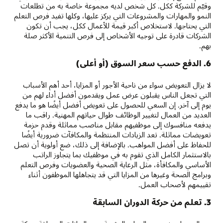
وقيّم للشركة ككل. كل شخص لديه مجموعة خاصة به من تطلعات
النمو والمهارات والمشروعات التي يركز عليها، وكلها تفيد فرص التعلم
التي يحتاجها. لاستخلاص أكبر قيمة للأعمال ككل، يجب أن تكون
الشركات قادرة على توجيه الأشخاص إلى فرص التنمية الأكثر صلة
بهم.
6. الدفع حسب سعر السوق (أو أعلى)
لا يزال التعويض سواء من ناحية الأجور أو المزايا، أحد أهم الأسباب
التي تجعل الناس يقبلون عرض عمل ويقدمون أفضل أداء لهم من
يوم إلى آخر. إن السعي للحصول على تعويض أفضل أيضًا هو ما يدفع
العديد من العمال لتغيير الوظائف طوال حياتهم المهنية. راقب ما
يدفعه منافسوك إلى موظفيهم مقابل مناصب مماثلة وقدم حزمة
تعويضات مماثلة. تعد الزيادات المنتظمة والمكافآت ضرورية أيضًا
للحفاظ على أفضل المواهب. بالإضافة إلى ذلك، ضع أولوية أن تصل
بالاستثمار الكامل الذي تقوم به في موظفيك بما يتجاوز الراتب
الأساسي والمكافأة، مثل الرعاية الصحية والعضويات وفرص التعلم
وبرامج الصحة وغيرها من المزايا التي قد يتجاهلها الموظفون أثناء
تقييمهم لأصحاب العمل.
3. تعلم من حركة الدوران السابقة