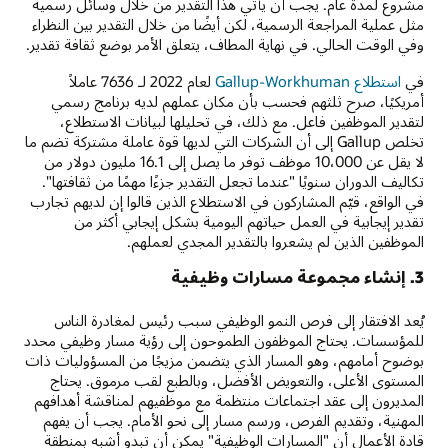
مشروع لمدة عام. يجب أن يأتي هذا التقدير من خلال وسائل رسمية
مثل عملية المراجعة الرسمية، لكن أيضًا من خلال التقدير بين النظراء
وفي الوقت الحالي. في نهاية المطاف، يتعلق الأمر بوضع ثقافة تقدير.
في
استطلاع Gallup-Workhuman
لعام 2022 لـ 7636 عاملاً
أمريكيًا، صرح ثلثهم فحسب بأن مكان عملهم لديه برنامج رسمي
لتقدير الموظفين فاعل. مع ذلك، في تحليلها لبيانات الاستطلاع،
تخلص Gallup إلى أن الشركات التي لديها قوة عاملة مشتركة تضم ما
لا يقل عن 10،000 موظف توفر ما يصل إلى 16.1 مليون دولار من
تكاليف الدوران سنويًا "عندما تجعل التقدير جزءًا مهمًا من ثقافتها".
في الواقع، قيّم المشاركون في الاستطلاع الذين قالوا إن لديهم تجارب
تقدير إيجابية في العمل حياتهم اليومية بشكل إيجابي أكثر من
الموظفين الذين لم يشعروا بالتقدير المجدي لعملهم.
3. إنشاء مجموعة مسارات وظيفية
يُعد الافتقار إلى فرص النمو الوظيفي سبب رئيس لمغادرة الناس
للمؤسسات. يحتاج الموظفون الطموحون إلى رؤية مسار وظيفي محدد
بوضوح أمامهم، وهو المسار الذي يتضمن مزيجًا من المسؤوليات ذات
المستوى الأعلى، والتعويض الأفضل، وبالطبع لقب مرموق. يحتاج
المديرون إلى عقد اجتماعات منتظمة مع موظفيهم لمناقشة أهدافهم
المهنية، وتقديم الفرص، ورسم مسار إلى نحو الأمام. يجب أن يفهم
قادة الأعمال أن "المسارات الوظيفية" يمكن أن تبدو أشبه بمنطقة