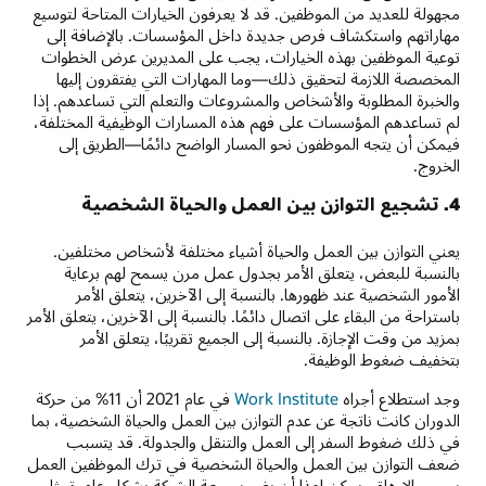
مجهولة للعديد من الموظفين. قد لا يعرفون الخيارات المتاحة لتوسيع
مهاراتهم واستكشاف فرص جديدة داخل المؤسسات. بالإضافة إلى
توعية الموظفين بهذه الخيارات، يجب على المديرين عرض الخطوات
المخصصة اللازمة لتحقيق ذلك—وما المهارات التي يفتقرون إليها
والخبرة المطلوبة والأشخاص والمشروعات والتعلم التي تساعدهم. إذا
لم تساعدهم المؤسسات على فهم هذه المسارات الوظيفية المختلفة،
فيمكن أن يتجه الموظفون نحو المسار الواضح دائمًا—الطريق إلى
الخروج.
4. تشجيع التوازن بين العمل والحياة الشخصية
يعني التوازن بين العمل والحياة أشياء مختلفة لأشخاص مختلفين.
بالنسبة للبعض، يتعلق الأمر بجدول عمل مرن يسمح لهم برعاية
الأمور الشخصية عند ظهورها. بالنسبة إلى الآخرين، يتعلق الأمر
باستراحة من البقاء على اتصال دائمًا. بالنسبة إلى الآخرين، يتعلق الأمر
بمزيد من وقت الإجازة. بالنسبة إلى الجميع تقريبًا، يتعلق الأمر
بتخفيف ضغوط الوظيفة.
وجد استطلاع أجراه
Work Institute
في عام 2021 أن 11% من حركة
الدوران كانت ناتجة عن عدم التوازن بين العمل والحياة الشخصية، بما
في ذلك ضغوط السفر إلى العمل والتنقل والجدولة. قد يتسبب
ضعف التوازن بين العمل والحياة الشخصية في ترك الموظفين العمل
بسبب الإرهاق. يمكن لهذا أن يضر بسمعة الشركة بشكل عام. تمثل