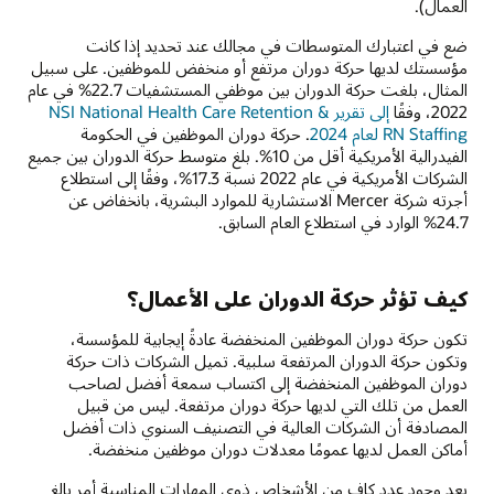
العمال).
ضع في اعتبارك المتوسطات في مجالك عند تحديد إذا كانت
مؤسستك لديها حركة دوران مرتفع أو منخفض للموظفين. على سبيل
المثال، بلغت حركة الدوران بين موظفي المستشفيات 22.7% في عام
2022، وفقًا
إلى تقرير NSI National Health Care Retention &
RN Staffing لعام 2024
. حركة دوران الموظفين في الحكومة
الفيدرالية الأمريكية أقل من 10%. بلغ متوسط حركة الدوران بين جميع
الشركات الأمريكية في عام 2022 نسبة 17.3%، وفقًا إلى استطلاع
أجرته شركة Mercer الاستشارية للموارد البشرية، بانخفاض عن
24.7% الوارد في استطلاع العام السابق.
كيف تؤثر حركة الدوران على الأعمال؟
تكون حركة دوران الموظفين المنخفضة عادةً إيجابية للمؤسسة،
وتكون حركة الدوران المرتفعة سلبية. تميل الشركات ذات حركة
دوران الموظفين المنخفضة إلى اكتساب سمعة أفضل لصاحب
العمل من تلك التي لديها حركة دوران مرتفعة. ليس من قبيل
المصادفة أن الشركات العالية في التصنيف السنوي ذات أفضل
أماكن العمل لديها عمومًا معدلات دوران موظفين منخفضة.
يعد وجود عدد كاف من الأشخاص ذوي المهارات المناسبة أمر بالغ