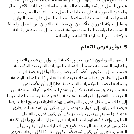
فرص العمل عن بُعد والجدولة المرنة وسياسات الإجازات الأكثر سخاءً
والحدود المفروضة على متطلبات العمل بعد ساعات العمل بعض
الاستراتيجيات البسيطة لمساعدة أصحاب العمل على تغيير التوازن
وتقليل حركة الدوران. تأكد من أن سياسات التوازن بين العمل والحياة
الشخصية لمؤسستك ليست موثّقة فحسب، بل مدمجة في ثقافة
شركتك—مع المشاركة الكاملة من القيادة.
5. توفير فرص التعلم
لن يقوم الموظفون الذين لديهم إمكانية الوصول إلى فرص التعلم
والتطوير الشخصية بتعزيز أو اكتساب المهارات التي تفيد المؤسسة
فحسب، بل سيكونون أيضًا أكثر رضا وإشراكًا وأقل عرضة لترك
العمل. النظر في توفير سداد تعويضات التعليم ذات الصلة بالوظيفة
وميزانية لحضور المؤتمرات الشخصية. نظرًا إلى أن الأشخاص
يتعلمون بطرق مختلفة، يمكن أن تقدم للموظفين أنواعًا مختلفة من
التدريب—الفصول الدراسية التقليدية والافتراضية وحسب الطلب وما
إلى ذلك. من خلال تدريب الموظفين بهذه الطريقة، يصبح لديك أيضًا
فرصة لتحويلهم إلى أدوار جديدة، والتي يمكن أن تفيد عملك بطرق
عديدة. بالنسبة إلى شيء واحد، يمكن أن يكون تدريب العمال
الحاليين وإعادة تأهيلهم لسد الثغرات في المهارات أسرع وأقل تكلفة
بكثير من توظيف عمال جدد. ضع في اعتبارك، على الرغم من أن
التعلم يحتاج إلى أن يكون مُخصصًا ليكون مناسبًا لكل موظف فردي