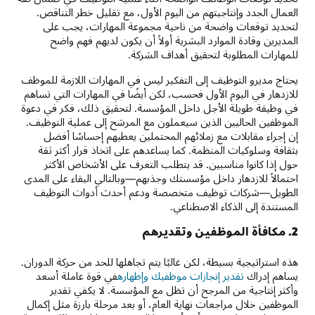
العمال الجدد وإنتاجيتهم من اليوم الأول، مع تقليل خطر التناقص.
لتحديد توقعات واضحة من ناحية مجموعة المهارات، يجب على
المديرين وقادة الموارد البشرية أولاً أن يكون لديهم فهم واضح
للمهارات المطلوبة لتحقيق أهداف الشركة.
يحتاج مديرو التوظيف إلى التفكير ليس في المهارات اللازمة للموظف
للازدهار في اليوم الأول فحسب، لكن أيضًا في المهارات التي تساهم
في وظيفة طويلة الأجل داخل المؤسسة. لتحقيق ذلك، فكر في دعوة
الموظفين الحاليين الذين سيعملون مع المرشح إلى عملية التوظيف.
إن إجراء مقابلات مع زملائهم المحتملين يعطيهم إحساسًا أفضل
بثقافة وسلوكيات المنظمة. كما يساعدهم على اتخاذ قرار أكثر ثقة
حول إذا كانوا مناسبين. قد يتطلب التعرف على الأشخاص الأكثر
احتمالاً للازدهار داخل مؤسستك وجذبهم—وبالتالي البقاء على المدى
الطويل—شركات توظيف متخصصة ودعم أحدث أدوات التوظيف
المستندة إلى الذكاء الاصطناعي.
2. مكافأة الموظفين وتقديرهم
هذه استراتيجية بسيطة، لكن غالبًا يتم تجاهلها للحد من حركة الدوران.
يساهم إدراك
تقدير إنجازات موظفيك وإظهاره
في قوة عاملة أسعد
وأكثر إنتاجية من المرجح أن تظل مع المؤسسة. لا يكفي تقدير
الموظفين خلال مراجعات نهاية العام، أو بعد مرحلة بارزة مثل إكمال