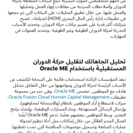
من المهم لمتخصصي الموارد البشرية جمع البيانات المتعلقة بحركة
الدوران والملاحظات السردية من مقابلات إنهاء العمل وتحليلها
والعمل عليها. من خلال تطبيق التحليلات على البيانات التي تم جمعها
في تطبيقات إدارة رأس المال البشري (HCM) لشركتك، تصبح
شركتك أكثر قدرة على تفسير بيانات حركة الدوران، وتحديد الأسباب
الجذرية لحركة الدوران الطوعية وغير الطوعية، وتحديد الفجوات في
المهارات.
تحليل اتجاهاتك لتقليل حركة الدوران
المستقبلية باستخدام Oracle ME
تنفذ المؤسسات الرائدة استخدامات قائمة على السحابة للكشف عن
الأسباب الرئيسة لحركة الدوران ومواجهتها من خلال التفاعل بشكل
هادف مع الموظفين. تتضمن
Oracle ME
، وهي جزء من مجموعة
تطبيقات
Oracle Fusion Cloud Human Capital Management
،
ميزات لاستطلاع آراء الموظفين بانتظام (والاستجابة لمخاوفهم)،
وإرسال الرسائل المستهدفة، وبناء المسارات الوظيفية، وإنشاء برامج
التقدير، وربط الموظفين ببعضهم بعضًا. تدعم Oracle ME أيضًا
اتصال المدير الفعّال من خلال إمكانات مثل أداة تنظيم لجدولة
عمليات المتابعة وتسجيل موضوعات المناقشة التي تمت تغطيتها.
يمكن أن تساعد هذه الميزات المؤسسات في تعزيز رضا الموظفين