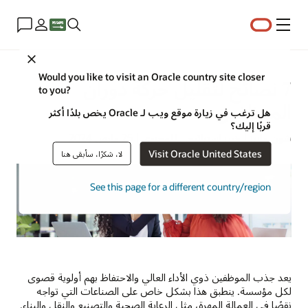
القائمة
Close
Would you like to visit an Oracle country site closer
7 نصائح لتقليل حركة دوران
to you?
الموظفين
هل ترغب في زيارة موقع ويب لـ Oracle يخص بلدًا أكثر
قربًا إليك؟
شون مايرز | خبير استراتيجي للمحتوى | 25 مارس 2024
Visit Oracle United States
لا، شكرًا، سأبقى هنا
See this page for a different country/region
يعد جذب الموظفين ذوي الأداء العالي والاحتفاظ بهم أولوية قصوى
لكل مؤسسة. ينطبق هذا بشكل خاص على الصناعات التي تواجه
نقصًا في العمالة المهرة، مثل الرعاية الصحية والتصنيع والنقل والبناء.