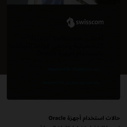
تُحسِّن Swisscom الكفاءة
التشغيلية وتحمي قواعد البيانات
باستخدام أجهزة Oracle
شاهد قصة Exadata لـ Swisscom (1:35)
شاهد قصة جهاز التعافي في Swisscom (1:31)
حالات استخدام أجهزة Oracle