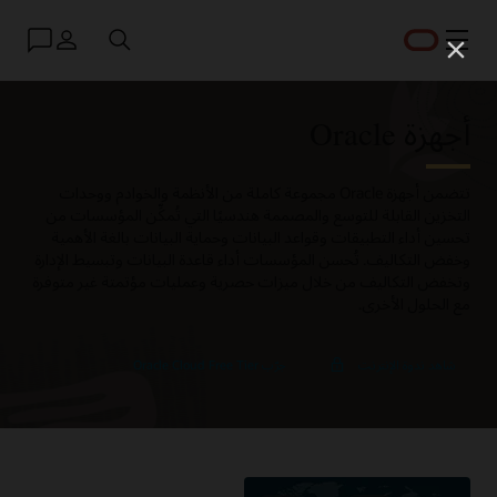
القائمة
البلد
أجهزة Oracle
تتضمن أجهزة Oracle مجموعة كاملة من الأنظمة والخوادم ووحدات
التخزين القابلة للتوسع والمصممة هندسيًا التي تُمكِّن المؤسسات من
تحسين أداء التطبيقات وقواعد البيانات وحماية البيانات بالغة الأهمية
وخفض التكاليف. تُحسن المؤسسات أداء قاعدة البيانات وتبسيط الإدارة
وتخفض التكاليف من خلال ميزات حصرية وعمليات مؤتمتة غير متوفرة
مع الحلول الأخرى.
نظرة
شاهد ندوة الإنترنت
جرّب Oracle Cloud Free Tier
مُتعمقة
على
Oracle
Exadata
X11M