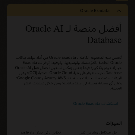
Oracle Exadata
أفضل منصة لـ Oracle AI
Database
تُحسن بنية المجموعة الكاملة لـ Oracle Exadata من أداء قواعد بيانات
Oracle الخاصة بالمؤسسة، وتوسيعها، وتوفرها. توفر لك Exadata
خيارات ومرونة كبيرة فيما يتعلق بمكان تشغيل أحمال عمل Oracle AI
Database، حيث تتوفر على بنية Oracle Cloud التحتية (OCI)؛ وعلى
البيئات متعددة السحابات باستخدام AWS وAzure وGoogle Cloud؛
وعلى أي سحابة هجينة في مركز بياناتك؛ ومن خلال عمليات النشر
المحلية.
استكشاف Oracle Exadata
الميزات
حل متكامل وشامل يُقلل
تخزين ذكي يعزز أداء قاعدة