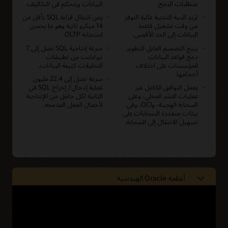
متطلبات الدمج.
البيانات ويتحكم في التكاليف.
تزيد البنية التحتية عالية التوفر
زمن انتقال قراءة SQL بأقل من
من وقت تشغيل قاعدة
14 ميكرو ثانية وهو ما يحسن
البيانات إلى الحد الأقصى.
استجابة OLTP.
يتيح التصميم القابل للتطوير
سرعة إنتاجية SQL تصل إلى 7
دمج قواعد البيانات
تيرابايت من تطبيقات
للمؤسسات على اختلاف
التحليلات كثيفة البيانات.
أحجامها.
سرعة تصل إلى 22.4 مليون
يعمل التوافق الكامل عبر
عملية إدخال/ إخراج SQL في
عمليات النشر المحلي، وعلى
الثانية لكل حامل من الإنتاجية
السحابة الهجينة، وOCI، وفي
لأحمال العمل المدمجة.
بيئات متعددة السحابات على
تسهيل الانتقال إلى السحابة.
أنظمة Oracle الهندسية
مُصمم مسبقًا ومُحسَّن
خوادم Oracle
لأحمال عمل المؤسسات
تأمين البنية التحتية