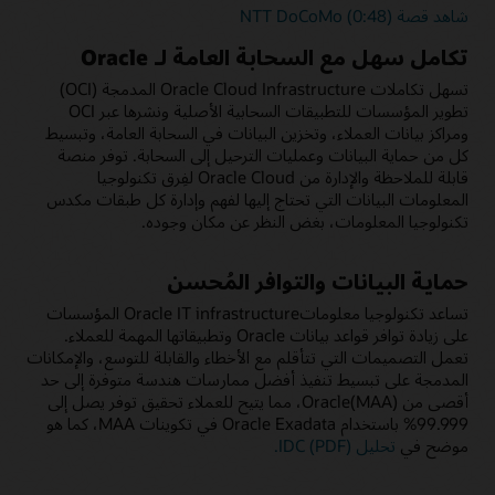
شاهد قصة NTT DoCoMo (0:48)
تكامل سهل مع السحابة العامة لـ Oracle
تسهل تكاملات Oracle Cloud Infrastructure المدمجة (OCI)
تطوير المؤسسات للتطبيقات السحابية الأصلية ونشرها عبر OCI
ومراكز بيانات العملاء، وتخزين البيانات في السحابة العامة، وتبسيط
كل من حماية البيانات وعمليات الترحيل إلى السحابة. توفر منصة
قابلة للملاحظة والإدارة من Oracle Cloud لفِرق تكنولوجيا
المعلومات البيانات التي تحتاج إليها لفهم وإدارة كل طبقات مكدس
تكنولوجيا المعلومات، بغض النظر عن مكان وجوده.
حماية البيانات والتوافر المُحسن
تساعد تكنولوجيا معلوماتOracle IT infrastructure المؤسسات
على زيادة توافر قواعد بيانات Oracle وتطبيقاتها المهمة للعملاء.
تعمل التصميمات التي تتأقلم مع الأخطاء والقابلة للتوسع، والإمكانات
المدمجة على تبسيط تنفيذ أفضل ممارسات هندسة متوفرة إلى حد
أقصى من Oracle(MAA)، مما يتيح للعملاء تحقيق توفر يصل إلى
99.999% باستخدام Oracle Exadata في تكوينات MAA، كما هو
موضح في
تحليل IDC (PDF).