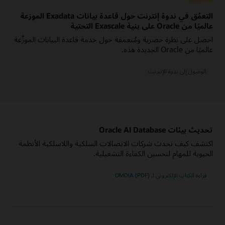
التعمُق في ندوة إنترنت حول قاعدة بيانات Exadata الموزعة
عالميًا من Oracle على بنية Exascale التحتية
احصل على نظرة حصرية ومُتعمقة حول خدمة قاعدة البيانات الموزَّعة
عالميًا من Oracle الجديدة هذه.
الوصول إلى ندوة الإنترنت
تحديث بيئات Oracle AI Database
اكتشف كيف تحدث شركات الاتصالات السلكية واللاسلكية الأنظمة
الحيوية للمهام لتحسين الكفاءة التشغيلية.
قراءة الكتاب الإلكتروني لـ OMDIA (PDF)