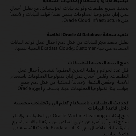
تبسيط الإدارة باستخدام إمكانيات السحابة
يمكنك تسريع تطبيقات وقواعد بيانات المؤسسات، مع تقليل أحمال
عمل إدارة تكنولوجيا المعلومات بنفس تقنية قواعد البيانات والأنظمة
مثل Oracle Cloud Infrastructure.
تنفيذ سحابة Oracle AI Database الخاصة
تقليل تعقيد مركز البيانات من خلال دمج أحمال عمل قواعد البيانات
المتعددة على بنية Exadata Cloud@Customer التحتية نفسها.
دمج البنية التحتية للتطبيقات
قلل عدد الخوادم وأنظمة التخزين المطلوبة لتشغيل أحمال عمل
التطبيقات، وقلص أحمال عمل إدارة تكنولوجيا المعلومات باستخدام
الأتمتة، وخفّض التكلفة الإجمالية للملكية من خلال دمج جميع
جوانب بيئة تكنولوجيا المعلومات لديك باستخدام أجهزة Oracle.
تحديث التطبيقات باستخدام تعلم آلي وتحليلات محسنة
داخل قاعدة البيانات
دمج إمكانات Oracle Machine Learning في التطبيقات، وإنشاء
نماذج تعلم آلي أسرع عن طريق التخلص من حركة البيانات، وتسريع
وتيرة تحليلات الأعمال مع إمكانات Oracle Exadata المُحسنة في
قاعدة البيانات.