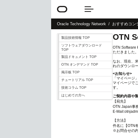
Oracle
Technology Network
おすすめコン
OTN So
製品技術情報 TOP
ソフトウェアダウンロード
OTN Soft
TOP
ただきました
製品ドキュメント TOP
なお、現在、
OTN オンデマンド TOP
れのダウンロ
掲示板 TOP
<お知らせ>
「マイページ
チュートリアル TOP
マイページでご
す。
技術コラム TOP
はじめての方へ
ご契約内容や
【宛先】
OTN Japan事
E-Mail:otnjad
【方法】
件名に【OT
※お問合せの