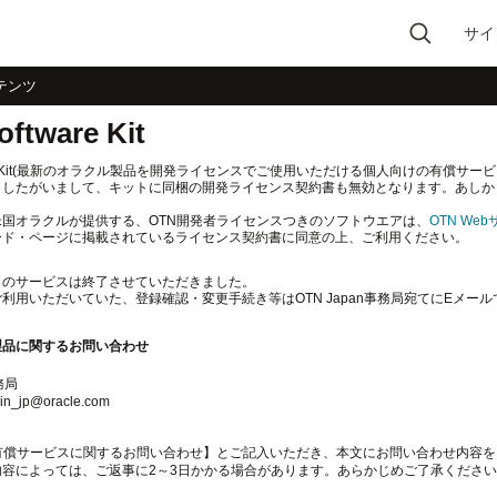
サイ
Type 2 or more
テンツ
characters for results.
ftware Kit
ware Kit(最新のオラクル製品を開発ライセンスでご使用いただける個人向けの有償サー
。したがいまして、キットに同梱の開発ライセンス契約書も無効となります。あしか
米国オラクルが提供する、OTN開発者ライセンスつきのソフトウエアは、
OTN W
ード・ページに掲載されているライセンス契約書に同意の上、ご利用ください。
」のサービスは終了させていただきました。
利用いただいていた、登録確認・変更手続き等はOTN Japan事務局宛てにEメ
製品に関するお問い合わせ
務局
min_jp@oracle.com
N有償サービスに関するお問い合わせ】とご記入いただき、本文にお問い合わせ内容
内容によっては、ご返事に2～3日かかる場合があります。あらかじめご了承くださ