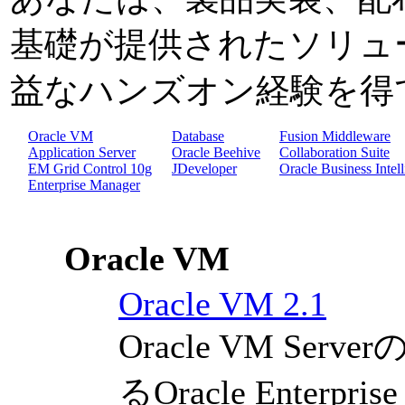
基礎が提供されたソリュ
益なハンズオン経験を得
Oracle VM
Database
Fusion Middleware
Application Server
Oracle Beehive
Collaboration Suite
EM Grid Control 10g
JDeveloper
Oracle Business Inte
Enterprise Manager
Oracle VM
Oracle VM 2.1
Oracle VM S
るOracle Enterprise