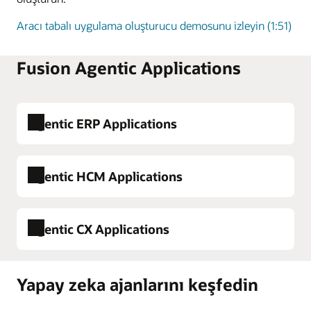
Aracı tabalı uygulama oluşturucu demosunu izleyin (1:51)
Fusion Agentic Applications
Agentic ERP Applications
Agentic HCM Applications
Agentic
Açıklama
Application
Agentic CX Applications
Batch Process
Üretimi, kaliteyi, maliyeti ve
Agentic
Açıklama
Manufacturing
operasyonel verileri
Application
Workspace
birleştirerek sorunları tespit
Yapay zeka ajanlarını keşfedin
eder, işlem gruplarını
Career
Çalışanları açık pozisyonlarla
Agentic
Açıklama