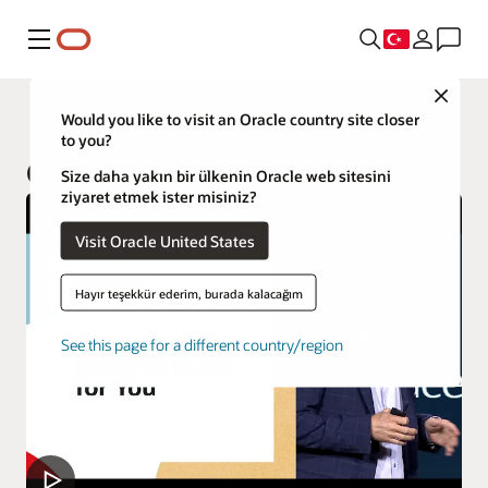
Menü
Close
Fusion Applications
Would you like to visit an Oracle country site closer
to you?
Oracle AI for Fusion Applications
Size daha yakın bir ülkenin Oracle web sitesini
ziyaret etmek ister misiniz?
Visit Oracle United States
Hayır teşekkür ederim, burada kalacağım
See this page for a different country/region