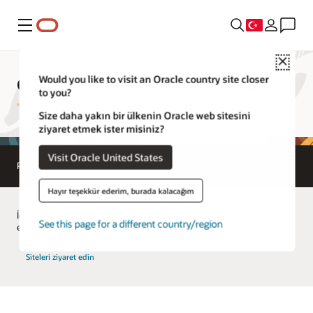
Menü
Close
Oracle Genel Gizlilik Politikası
Would you like to visit an Oracle country site closer
to you?
Size daha yakın bir ülkenin Oracle web sitesini
ziyaret etmek ister misiniz?
Visit Oracle United States
Privacy Policies
Terms of Use
Copyright
Hayır teşekkür ederim, burada kalacağım
İçeriği yerel dilde görüntülemek ve bölgeye özgü bilgilere
See this page for a different country/region
erişmek için bir ülke/bölge seçin.
Siteleri ziyaret edin