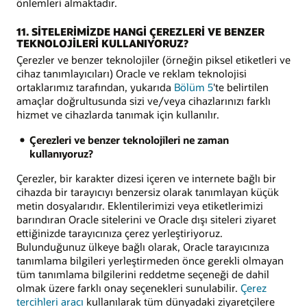
önlemleri almaktadır.
11. SİTELERİMİZDE HANGİ ÇEREZLERİ VE BENZER
TEKNOLOJİLERİ KULLANIYORUZ?
Çerezler ve benzer teknolojiler (örneğin piksel etiketleri ve
cihaz tanımlayıcıları) Oracle ve reklam teknolojisi
ortaklarımız tarafından, yukarıda
Bölüm 5
'te belirtilen
amaçlar doğrultusunda sizi ve/veya cihazlarınızı farklı
hizmet ve cihazlarda tanımak için kullanılır.
Çerezleri ve benzer teknolojileri ne zaman
kullanıyoruz?
Çerezler, bir karakter dizesi içeren ve internete bağlı bir
cihazda bir tarayıcıyı benzersiz olarak tanımlayan küçük
metin dosyalarıdır. Eklentilerimizi veya etiketlerimizi
barındıran Oracle sitelerini ve Oracle dışı siteleri ziyaret
ettiğinizde tarayıcınıza çerez yerleştiriyoruz.
Bulunduğunuz ülkeye bağlı olarak, Oracle tarayıcınıza
tanımlama bilgileri yerleştirmeden önce gerekli olmayan
tüm tanımlama bilgilerini reddetme seçeneği de dahil
olmak üzere farklı onay seçenekleri sunulabilir.
Çerez
tercihleri aracı
kullanılarak tüm dünyadaki ziyaretçilere