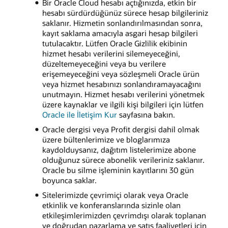
Bir Oracle Cloud hesabı açtığınızda, etkin bir
hesabı sürdürdüğünüz sürece hesap bilgileriniz
saklanır. Hizmetin sonlandırılmasından sonra,
kayıt saklama amacıyla asgari hesap bilgileri
tutulacaktır. Lütfen Oracle Gizlilik ekibinin
hizmet hesabı verilerini silemeyeceğini,
düzeltemeyeceğini veya bu verilere
erişemeyeceğini veya sözleşmeli Oracle ürün
veya hizmet hesabınızı sonlandıramayacağını
unutmayın. Hizmet hesabı verilerini yönetmek
üzere kaynaklar ve ilgili kişi bilgileri için lütfen
Oracle ile İletişim Kur
sayfasına bakın.
Oracle dergisi veya Profit dergisi dahil olmak
üzere bültenlerimize ve bloglarımıza
kaydolduysanız, dağıtım listelerimize abone
olduğunuz sürece abonelik verileriniz saklanır.
Oracle bu silme işleminin kayıtlarını 30 gün
boyunca saklar.
Sitelerimizde çevrimiçi olarak veya Oracle
etkinlik ve konferanslarında sizinle olan
etkileşimlerimizden çevrimdışı olarak toplanan
ve doğrudan pazarlama ve satış faaliyetleri için