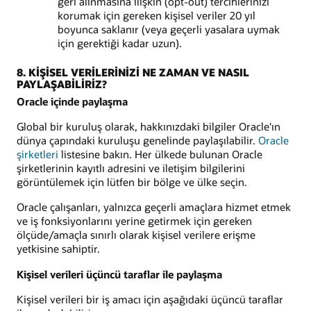
geri alınmasına ilişkin (opt-out) tercihlerinizi
korumak için gereken kişisel veriler 20 yıl
boyunca saklanır (veya geçerli yasalara uymak
için gerektiği kadar uzun).
8. KİŞİSEL VERİLERİNİZİ NE ZAMAN VE NASIL
PAYLAŞABİLİRİZ?
Oracle içinde paylaşma
Global bir kuruluş olarak, hakkınızdaki bilgiler Oracle'ın
dünya çapındaki kuruluşu genelinde paylaşılabilir.
Oracle
şirketleri
listesine bakın. Her ülkede bulunan Oracle
şirketlerinin kayıtlı adresini ve iletişim bilgilerini
görüntülemek için lütfen bir bölge ve ülke seçin.
Oracle çalışanları, yalnızca geçerli amaçlara hizmet etmek
ve iş fonksiyonlarını yerine getirmek için gereken
ölçüde/amaçla sınırlı olarak kişisel verilere erişme
yetkisine sahiptir.
Kişisel verileri üçüncü taraflar ile paylaşma
Kişisel verileri bir iş amacı için aşağıdaki üçüncü taraflar