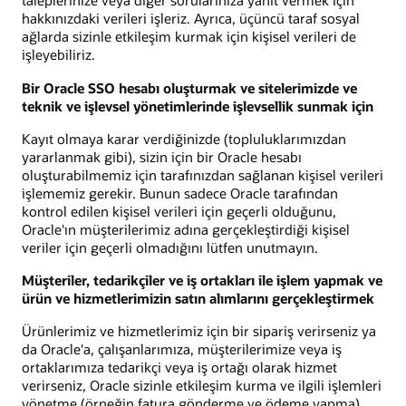
taleplerinize veya diğer sorularınıza yanıt vermek için
hakkınızdaki verileri işleriz. Ayrıca, üçüncü taraf sosyal
ağlarda sizinle etkileşim kurmak için kişisel verileri de
işleyebiliriz.
Bir Oracle SSO hesabı oluşturmak ve sitelerimizde ve
teknik ve işlevsel yönetimlerinde işlevsellik sunmak için
Kayıt olmaya karar verdiğinizde (topluluklarımızdan
yararlanmak gibi), sizin için bir Oracle hesabı
oluşturabilmemiz için tarafınızdan sağlanan kişisel verileri
işlememiz gerekir. Bunun sadece Oracle tarafından
kontrol edilen kişisel verileri için geçerli olduğunu,
Oracle'ın müşterilerimiz adına gerçekleştirdiği kişisel
veriler için geçerli olmadığını lütfen unutmayın.
Müşteriler, tedarikçiler ve iş ortakları ile işlem yapmak ve
ürün ve hizmetlerimizin satın alımlarını gerçekleştirmek
Ürünlerimiz ve hizmetlerimiz için bir sipariş verirseniz ya
da Oracle'a, çalışanlarımıza, müşterilerimize veya iş
ortaklarımıza tedarikçi veya iş ortağı olarak hizmet
verirseniz, Oracle sizinle etkileşim kurma ve ilgili işlemleri
yönetme (örneğin fatura gönderme ve ödeme yapma),