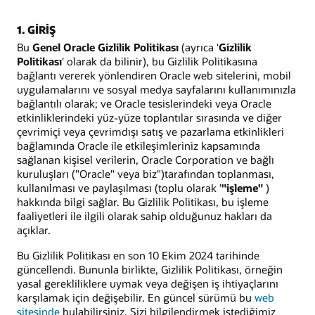
1. GİRİŞ
Bu
Genel Oracle Gizlilik Politikası
(ayrıca '
Gizlilik
Politikası
' olarak da bilinir), bu Gizlilik Politikasına
bağlantı vererek yönlendiren Oracle web sitelerini, mobil
uygulamalarını ve sosyal medya sayfalarını kullanımınızla
bağlantılı olarak; ve Oracle tesislerindeki veya Oracle
etkinliklerindeki yüz-yüze toplantılar sırasında ve diğer
çevrimiçi veya çevrimdışı satış ve pazarlama etkinlikleri
bağlamında Oracle ile etkileşimleriniz kapsamında
sağlanan kişisel verilerin, Oracle Corporation ve bağlı
kuruluşları ("Oracle" veya biz")tarafından toplanması,
kullanılması ve paylaşılması (toplu olarak '
"işleme"
)
hakkında bilgi sağlar. Bu Gizlilik Politikası, bu işleme
faaliyetleri ile ilgili olarak sahip olduğunuz hakları da
açıklar.
Bu Gizlilik Politikası en son 10 Ekim 2024 tarihinde
güncellendi. Bununla birlikte, Gizlilik Politikası, örneğin
yasal gerekliliklere uymak veya değişen iş ihtiyaçlarını
karşılamak için değişebilir. En güncel sürümü bu
web
sitesinde
bulabilirsiniz. Sizi bilgilendirmek istediğimiz