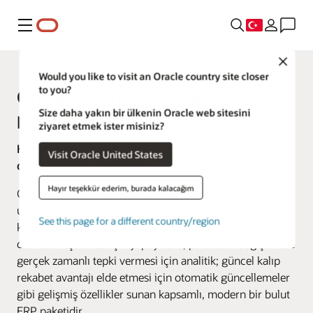
Menü
Close
Would you like to visit an Oracle country site closer
to you?
Oracle Enterprise Resource
Size daha yakın bir ülkenin Oracle web sitesini
Planning (ERP)
ziyaret etmek ister misiniz?
Hızlanan değişim; pazara liderlik eden, yapay zeka
Visit Oracle United States
destekli finans gerektirir.
Hayır teşekkür ederim, burada kalacağım
Geleceğin liderleri, bugünün değişimlerine en iyi ayak
uyduranlardır. Oracle Fusion Cloud ERP, ekiplerinizin
See this page for a different country/region
kendilerini yavaşlatan manuel süreçleri
otomatikleştirmesi için yapay zeka; pazardaki değişimlere
gerçek zamanlı tepki vermesi için analitik; güncel kalıp
rekabet avantajı elde etmesi için otomatik güncellemeler
gibi gelişmiş özellikler sunan kapsamlı, modern bir bulut
ERP paketidir.