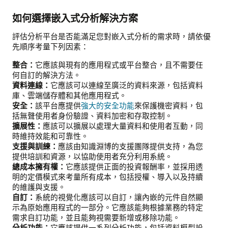
如何選擇嵌入式分析解決方案
評估分析平台是否能滿足您對嵌入式分析的需求時，請依優
先順序考量下列因素：
整合：
它應該與現有的應用程式或平台整合，且不需要任
何自訂的解決方法。
資料連線：
它應該可以連線至廣泛的資料來源，包括資料
庫、雲端儲存體和其他應用程式。
安全：
該平台應提供
強大的安全功能
來保護機密資料，包
括無聲使用者身份驗證、資料加密和存取控制。
擴展性：
應該可以擴展以處理大量資料和使用者互動，同
時維持效能和可靠性。
支援與訓練：
應該由知識淵博的支援團隊提供支持，為您
提供培訓和資源，以協助使用者充分利用系統。
總成本擁有權：
它應該提供正面的投資報酬率，並採用透
明的定價模式來考量所有成本，包括授權、導入以及持續
的維護與支援。
自訂：
系統的視覺化應該可以自訂，讓內嵌的元件自然顯
示為原始應用程式的一部分。它應該能夠根據業務的特定
需求自訂功能，並且能夠視需要新增或移除功能。
分析功能：
它應該提供一系列分析功能，包括資料模型設