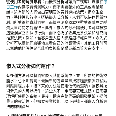
從使用者的角度來看：
內嵌式分析可讓員工或客戶直接在
每
日工作
內存取資料洞察力，而不需要額外的工具或專業知
識。這有助於人們做出更明智的資料導向決策，提高生產
力、準確性和效率。透過嵌入式分析，人們可以快速輕鬆地
利用所獲得的資料洞察，而這些洞察原本很難獲得或需要耗
費大量時間才能獲得。此外，嵌入式分析讓使用者可以根據
這些洞察立即採取行動，而不必為了收集更多決策和研究而
推遲決策。例如，當客戶登入個人網路銀行帳戶時，嵌入式
分析可以讓他們直觀地查看自己的消費習慣，其他工具則可
以幫助他們評估是否能夠負擔像是購買新車等大宗支出。
嵌入式分析如何運作？
有多種方法可以將洞察嵌入其他系統中，並且所需的技術技
能水平也不斷提高。最簡單的方法是直接將鏈接複製並粘貼
到應用程式中。接下來的方法是使用低代碼選項，讓較具技
術背景的人可以操作，這些人不一定需要寫程式碼，但需要
理解所使用的系統。最後，還有完整代碼的開發框架，提供
最大的靈活性，但需要專業技能。以下是這三種嵌入分析方
法的詳細資訊。
透過複製和粘貼 URL 進行整合：
在這種方法中，使用