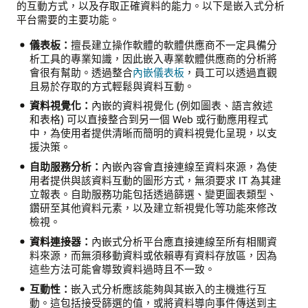
的互動方式，以及存取正確資料的能力。以下是嵌入式分析
平台需要的主要功能。
儀表板：
擅長建立操作軟體的軟體供應商不一定具備分
析工具的專業知識，因此嵌入專業軟體供應商的分析將
會很有幫助。透過整合
內嵌儀表板
，員工可以透過直觀
且易於存取的方式輕鬆與資料互動。
資料視覺化：
內嵌的資料視覺化 (例如圖表、語言敘述
和表格) 可以直接整合到另一個 Web 或行動應用程式
中，為使用者提供清晰而簡明的資料視覺化呈現，以支
援決策。
自助服務分析：
內嵌內容會直接連線至資料來源，為使
用者提供與該資料互動的圖形方式，無須要求 IT 為其建
立報表。自助服務功能包括透過篩選、變更圖表類型、
鑽研至其他資料元素，以及建立新視覺化等功能來修改
檢視。
資料連接器：
內嵌式分析平台應直接連線至所有相關資
料來源，而無須移動資料或依賴專有資料存放區，因為
這些方法可能會導致資料過時且不一致。
互動性：
嵌入式分析應該能夠與其嵌入的主機進行互
動。這包括接受篩選的值，或將資料導向事件傳送到主