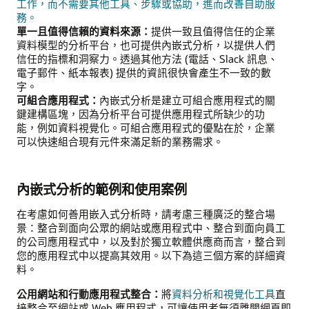
工作，而不需要其他工具、步驟或協助，進而改善自助服
務。
單一且值得信賴的資料來源：
提供一致且值得信任的企業
資料模型的分析平台，也可提供內嵌式分析，以提供人們
信任的指標和洞察力。透過其他方法 (電話、Slack 訊息、
電子郵件、紙本報表) 提供的資訊很快會產生不一致的數
字。
可組合應用程式：
內嵌式分析是建立可組合應用程式的關
鍵建構區塊，因為分析平台可提供應用程式所缺少的功
能，例如資料視覺化。可組合應用程式的優點在於，企業
可以快速組合現有元件來滿足新的業務需求。
內嵌式分析的範例和使用案例
在考慮如何善用嵌入式分析時，請考慮三種廣泛的整合場
景：整合到面向公眾的網站或應用程式中、整合到面向員工
的公司應用程式中，以及對於獨立軟體供應商而言，整合到
您的應用程式中以提高其效用。以下為這三個方案的詳細資
料。
公用網站和行動應用程式整合：
將
資料分析和視覺化工具
直
接整合至網站或 Web 應用程式，可讓使用者無須離開網頁即