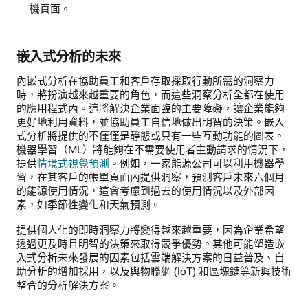
機頁面。
嵌入式分析的未來
內嵌式分析在協助員工和客戶存取採取行動所需的洞察力
時，將扮演越來越重要的角色，而這些洞察分析全都在使用
的應用程式內。這將解決企業面臨的主要障礙，讓企業能夠
更好地利用資料，並協助員工自信地做出明智的決策。嵌入
式分析將提供的不僅僅是靜態或只有一些互動功能的圖表。
機器學習（ML）將能夠在不需要使用者主動請求的情況下，
提供
情境式視覺預測
。例如，一家能源公司可以利用機器學
習，在其客戶的帳單頁面內提供洞察，預測客戶未來六個月
的能源使用情況，這會考慮到過去的使用情況以及外部因
素，如季節性變化和天氣預測。
提供個人化的即時洞察力將變得越來越重要，因為企業希望
透過更及時且明智的決策來取得競爭優勢。其他可能塑造嵌
入式分析未來發展的因素包括雲端解決方案的日益普及、自
助分析的增加採用，以及與物聯網 (IoT) 和區塊鏈等新興技術
整合的分析解決方案。