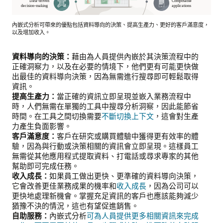
內嵌式分析可帶來的優點包括資料導向的決策、提高生產力、更好的客戶滿意度，
以及增加收入。
資料導向的決策：
藉由為人員提供內嵌於其決策流程中的
正確洞察力，以及在必要的情境下，他們更有可能更快做
出最佳的資料導向決策，因為無需進行搜尋即可輕鬆取得
資訊。
提高生產力：
當正確的資訊立即呈現並嵌入業務流程中
時，人們無需在單獨的工具中搜尋分析洞察，因此能節省
時間。在工具之間切換需要
不斷切換上下文
，這會對生產
力產生負面影響。
客戶滿意度：
客戶在研究或購買體驗中獲得更有效率的體
驗，因為與行動或決策相關的資訊會立即呈現。這樣員工
無需從其他應用程式提取資料、打電話或尋求專家的其他
幫助即可完成任務。
收入成長：
如果員工做出更快、更準確的資料導向決策，
它會改善更佳業務成果的機率和
收入成長
，因為公司可以
更快地處理新機會。掌握充足資訊的客戶也應該能夠減少
猶豫不決的情況，這也有望促進銷售。
自助服務：
內嵌式分析
可為人員提供更多相關資訊來完成