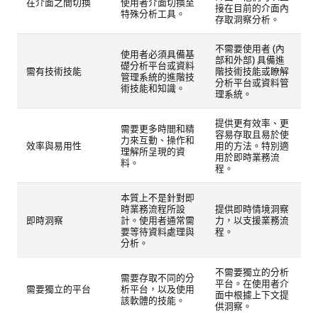
在介面之間切換
使用者介面切換至
接在目前的介面內
特殊分析工具。
存取洞察分析。
不需要使用者 (內
使用者必須具備基
部和外部) 具備進
礎分析平台或資料
需有技術技能
階技術技能或瞭解
管理系統的進階技
分析平台或資料管
術技能和知識。
理系統。
提供更有效率、更
需要更多時間和精
容易存取且易於使
力來互動、操作和
效率與易用性
用的方法。特別適
理解所呈現的資
用於即時業務流
料。
程。
本質上不是針對即
時業務流程所設
提供即時情境洞察
即時洞察
計。使用者通常需
力，以支援業務流
要等待資料處理與
程。
分析。
不需要獨立的分析
需要存取不同的分
平台。在使用者介
需要獨立的平台
析平台，以及使用
面中根據上下文提
該軟體的技能。
供洞察。