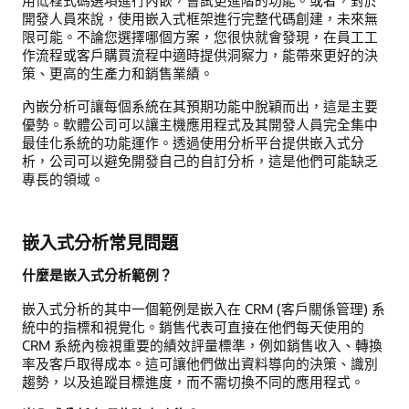
開發人員來說，使用嵌入式框架進行完整代碼創建，未來無
限可能。不論您選擇哪個方案，您很快就會發現，在員工工
作流程或客戶購買流程中適時提供洞察力，能帶來更好的決
策、更高的生產力和銷售業績。
內嵌分析可讓每個系統在其預期功能中脫穎而出，這是主要
優勢。軟體公司可以讓主機應用程式及其開發人員完全集中
最佳化系統的功能運作。透過使用分析平台提供嵌入式分
析，公司可以避免開發自己的自訂分析，這是他們可能缺乏
專長的領域。
嵌入式分析常見問題
什麼是嵌入式分析範例？
嵌入式分析的其中一個範例是嵌入在 CRM (客戶關係管理) 系
統中的指標和視覺化。銷售代表可直接在他們每天使用的
CRM 系統內檢視重要的績效評量標準，例如銷售收入、轉換
率及客戶取得成本。這可讓他們做出資料導向的決策、識別
趨勢，以及追蹤目標進度，而不需切換不同的應用程式。