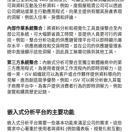
可與資料互動及分析資料。例如，度假屋租賃公司可以透過
公司網站或業主行動應用程式，向業主提供有關其房產表現
的洞察，例如入住率、房價和評論。
內部作業系統整合：
將資料分析和視覺化工具直接整合至內
部公司系統，可大幅節省員工時間，並提供人員更可行的資
訊。例如，整合分析功能的供應鏈管理平台可以即時顯示庫
存水平、供應商績效和交貨時間，並在公司的供應鏈管理系
統中直接顯示這些洞察，因此員工無需切換到其他工具。
第三方系統整合：
內嵌式分析可整合至獨立軟體廠商中的第
三方應用程式，為使用者提供工作流程內的即時洞察力。這
樣一來，ISV 組織就可以為客戶或合作夥伴提供資料導向的
見解，進而創造競爭優勢。例如，ISV 可以將分析嵌入其電
子商務平台中，為客戶提供消費者行為的即時洞察力，例如
瀏覽和購買歷史記錄。
嵌入式分析平台的主要功能
嵌入式分析平台需要一些基本功能來滿足公司的需求。這些
需求中心著重於使用者與資料 (例如儀表板、視覺化和互動)