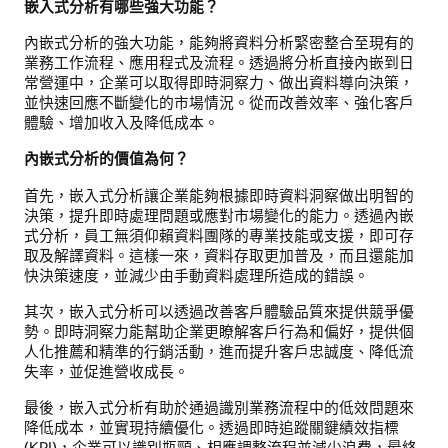
嵌入式分析有哪些強大功能？
內嵌式分析的強大功能，能夠將資料分析緊密整合至現有的
業務工作流程、應用程式及流程。透過將分析直接內嵌到日
常營運中，企業可以取得即時洞察力、做出資料導向決策，
並快速回應不斷變化的市場情況。從而改善效率、強化客戶
體驗、增加收入及降低成本。
內嵌式分析的價值為何？
首先，嵌入式分析讓企業能夠根據即時資料洞察做出明智的
決策，提升即時處理問題或應對市場變化的能力。透過內嵌
式分析，員工無須仰賴資料團隊的專業技能或支援，即可存
取及解譯資料。這樣一來，資料存取更加普及，而且還能加
快決策速度，並減少由手動資料處理所造成的錯誤。
其次，嵌入式分析可以透過改善客戶體驗品質來提供競爭優
勢。即時洞察力能幫助企業更瞭解客戶行為和偏好，提供個
人化推薦和精準的行銷活動，進而提升客戶忠誠度、降低流
失率，並促進營收成長。
最後，嵌入式分析有助於通過識別業務流程中的低效問題來
降低成本，並實現持續優化。透過即時追蹤關鍵績效指標
(KPI)，企業可以識別瓶頸、相應調整流程並減少浪費，最終