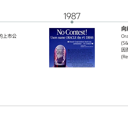
1987
向
所的上市公
Or
(
因
(R