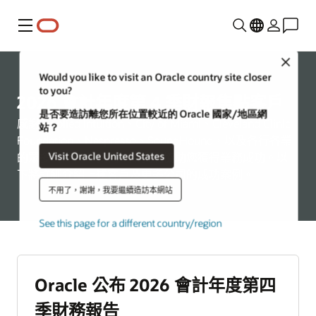
功能表
Close
Would you like to visit an Oracle country site closer
to you?
2026 會計年度第 4 季財報焦點客戶
是否要造訪離您所在位置較近的 Oracle 國家/地區網
感謝 Applied Intuition、City of Miami、Cleveland Clinic
站？
Foundation、Nespresso、SoundHound，以及各行各業
Visit Oracle United States
的眾多客戶信任我們，讓我們協助您獲得業務成功。以
下將詳細介紹上述客戶及更多公司的成功案例。
不用了，謝謝，我要繼續造訪本網站
See this page for a different country/region
Oracle 公布 2026 會計年度第四
季財務報告