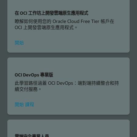
Professional
在 OCI 工作坊上開發雲端原生應用程式
瞭解如何使用您的 Oracle Cloud Free Tier 帳戶在
OCI 上開發雲端原生應用程式。
在
開始
OCI
上
開
發
雲
OCI DevOps 專業版
端
此學習路徑涵蓋 OCI DevOps：端對端持續整合和持
原
續交付服務。
生
應
用
OCI
開始
課程
軟
DevOps
體
Professional
工
作
坊
雲端安全專業人員