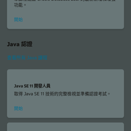
功能。
使
開始
用
Oracle
Database
23ai
Java 認證
查看所有 Java 課程
Java SE 11 開發人員
取得 Java SE 11 技術的完整檢視並準備認證考試。
Java
開始
SE
11
開