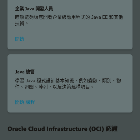
發
人
企業 Java 開發人員
員
瞭解能夠讓您開發企業級應用程式的 Java EE 和其他
專
技術。
屬
課
程
使
開始
用
企
業
Java
開
Java 總管
發
學習 Java 程式設計基本知識，例如變數、類別、物
人
件、迴圈、陣列，以及決策建構項目。
員
Java
開始
課程
檔
案
總
管
Oracle Cloud Infrastructure (OCI) 認證