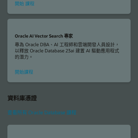
OCI
開始
課程
Data
Science
中
的
分
Oracle AI Vector Search 專家
析
專為 Oracle DBA、AI 工程師和雲端開發人員設計，
和
以釋放 Oracle Database 23ai 建置 AI 驅動應用程式
AI
的潛力。
Oracle
開始
課程
AI
Vector
Search
專
資料庫憑證
家
查看所有 Oracle Database 課程