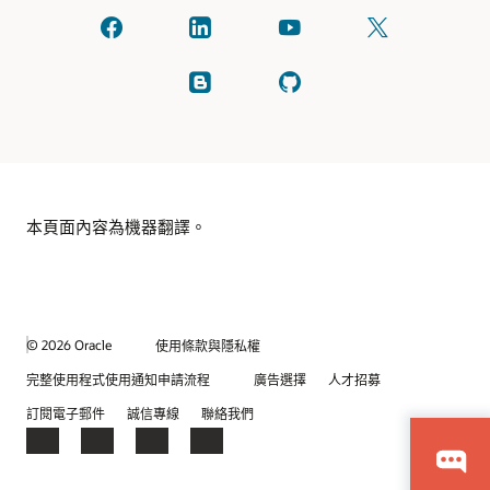
在
透
在
在
facebook
過
YouTube
X
與
linkedIn
上
上
我
與
觀
關
閱
查
們
我
看
注
讀
看
聯
們
我
我
GitHub
繫
聯
們
們
繫
(通
的
常
部
稱
落
為
格。
Twitter)
本頁面內容為機器翻譯。
© 2026 Oracle
使用條款與隱私權
完整使用程式使用通知申請流程
廣告選擇
人才招募
訂閱電子郵件
誠信專線
聯絡我們
Facebook
X
LinkedIn
YouTube